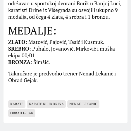
održavao u sportskoj dvorani Borik u Banjoj Luci,
karatisti Drine iz Višegrada su osvojili ukupno 9
medalja, od čega 4 zlata, 4 srebra i 1 bronzu.
MEDALJE:
ZLATO
: Matović, Pajović, Tasić i Kusmuk.
SREBRO
: Puhalo, Jovanović, Mirković i muška
ekipa 00/01.
BRONZA
: Šimšić.
Takmičare je predvodio trener Nenad Lekanić i
Obrad Gejak.
KARATE
KARATE KLUB DRINA
NENAD LEKANIĆ
OBRAD GEJAK