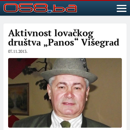
Aktivnost lovаčkog
društvа „Pаnos“ Višegrаd
07.11.2013.