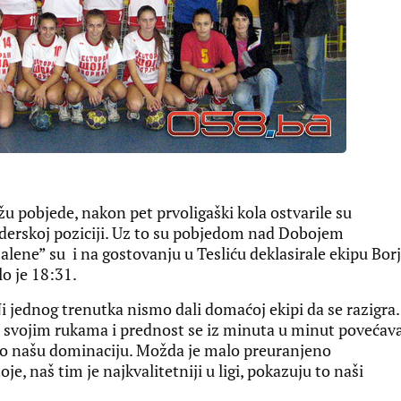
 pobjede, nakon pet prvoligaški kola ostvarile su
iderskoj poziciji. Uz to su pobjedom nad Dobojem
alene” su i na gostovanju u Tesliću deklasirale ekipu Bor
lo je 18:31.
i jednog trenutka nismo dali domaćoj ekipi da se razigra
 svojim rukama i prednost se iz minuta u minut povećav
azao našu dominaciju. Možda je malo preuranjeno
oje, naš tim je najkvalitetniji u ligi, pokazuju to naši