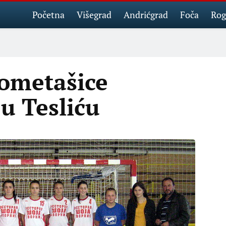
Početna
Višegrad
Andrićgrad
Foča
Rog
ometašice
 u Tesliću