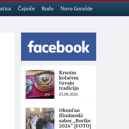
atica
Čajniče
Rudo
Novo Goražde
Krsnim
kolačem
čuvaju
tradiciju
03.08.2026.
Okončan
Ilindanski
sabor „Borike
2026“ [FOTO]