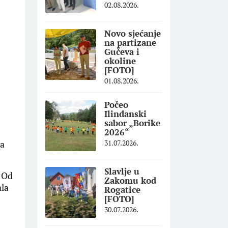
02.08.2026.
Novo sjećanje
na partizane
Gučeva i
okoline
[FOTO]
01.08.2026.
Počeo
Ilindanski
sabor „Borike
2026“
ja
31.07.2026.
Slavlje u
. Od
Zakomu kod
ala
Rogatice
[FOTO]
30.07.2026.