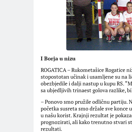
I Borja u nizu
ROGATICA – Rukometašice Rogatice nižu
stopostotan učinak i usamljene su na l
obezbjedile i dalji nastup u kupu RS. “M
sa ubjedljivih trinaest golova razlike, bi
– Ponovo smo pružile odličnu partiju. N
početka susreta smo držale sve konce u
u našu korist. Krajnji rezultat je pok
prognozirati, ali kako trenutno stvari st
rezultati.