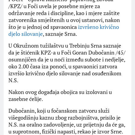
/KPZ/ u Foči uvela je posebne mjere za
održavanje reda i discipline, kao i mjere zaštite
zatvorenika smještenih u ovoj ustanovi, nakon
što je u jednoj od spavaonica
izvršeno krivično
djelo silovanje
, saznaje Srna.
U Okružnom tužilaštvu u Trebinju Srna saznaje
da je štićenik KPZ-a u Foči Goran Dubočanin /45/
osumnjičen da je u noći između subote i nedjelje,
oko 2.00 časa iza ponoći, u spavaonici zatvora
izvršio krivično djelo silovanje nad osuđenikom
N.S.
Nakon ovog događaja obojica su izolovani u
zasebne ćelije.
Dubočanin, koji u fočanskom zatvoru služi
višegodišnju kaznu zbog razbojništva, prisilo je
N.S. na oralno zadovoljenje, uz prijetnju da će ga,
u suprotnom, fizički napasti, rekao je izvor Srne.