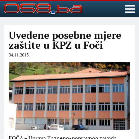
Uvedene posebne mjere
zaštite u KPZ u Foči
04.11.2013.
FOČA – Uprava Kazneno-popravnog zavoda