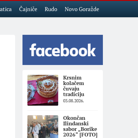
atica
Čajniče
Rudo
Novo Goražde
Krsnim
kolačem
čuvaju
tradiciju
03.08.2026.
Okončan
Ilindanski
sabor „Borike
2026“ [FOTO]