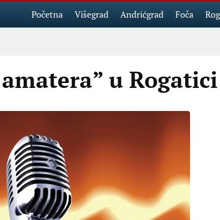
Početna
Višegrad
Andrićgrad
Foča
Rog
 amatera” u Rogatici