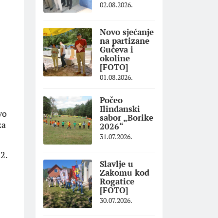
02.08.2026.
Novo sjećanje
na partizane
Gučeva i
okoline
[FOTO]
01.08.2026.
Počeo
Ilindanski
vo
sabor „Borike
za
2026“
31.07.2026.
22.
Slavlje u
Zakomu kod
Rogatice
[FOTO]
30.07.2026.