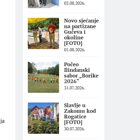
02.08.2026.
Novo sjećanje
na partizane
Gučeva i
okoline
[FOTO]
01.08.2026.
Počeo
Ilindanski
sabor „Borike
2026“
31.07.2026.
Slavlje u
Zakomu kod
Rogatice
ja
[FOTO]
30.07.2026.