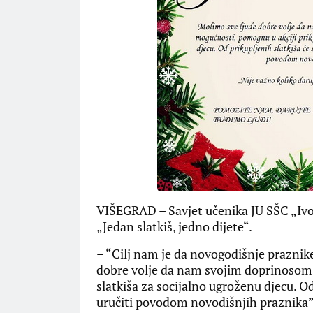
VIŠEGRAD – Savjet učenika JU SŠC „Iv
„Jedan slatkiš, jedno dijete“.
– “Cilj nam je da novogodišnje praznike
dobre volje da nam svojim doprinosom, 
slatkiša za socijalno ugroženu djecu. Od
uručiti povodom novodišnjih praznika” –