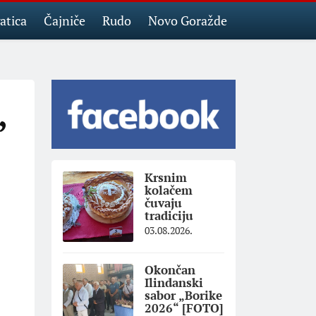
atica
Čajniče
Rudo
Novo Goražde
,
Krsnim
kolačem
čuvaju
tradiciju
03.08.2026.
Okončan
Ilindanski
sabor „Borike
2026“ [FOTO]