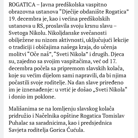
ROGATICA – Javna predškolska vaspitno
obrazovna ustanova “Dječije obdanište Rogatica”
19. decembra je, kao i većina predškolskih
ustanova u RS, proslavila svoju krsnu slavu –
Svetoga Nikolu. Nikoljdanske svečanosti
obilježene su nizom aktivnosti, uključujući lekcije
o tradiciji i običajima našega kraja, do učenja
molitvi “Oče naš”, “Sveti Nikola” i drugih. Djeca
su, zajedno sa svojim vaspitačima, već od 17.
decembra počela sa pripremom slavskih kolača,
koje su većim dijelom sami napravili, da bi njima
počastili svoje roditelje. Na dan slave priređeno
im je iznenađenje: u vrtić je došao „Sveti Nikola“
i donio im poklone.
Mališanima se na lomljenju slavskog kolača
pridružio i Načelnika opštine Rogatica Tomislav
Puhalac sa saradnicima, kao i predsjednica
Savjeta roditelja Gorica Ćućula.