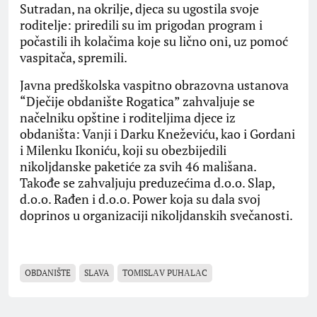
Sutradan, na okrilje, djeca su ugostila svoje
roditelje: priredili su im prigodan program i
počastili ih kolačima koje su lično oni, uz pomoć
vaspitača, spremili.
Javna predškolska vaspitno obrazovna ustanova
“Dječije obdanište Rogatica” zahvaljuje se
načelniku opštine i roditeljima djece iz
obdaništa: Vanji i Darku Kneževiću, kao i Gordani
i Milenku Ikoniću, koji su obezbijedili
nikoljdanske paketiće za svih 46 mališana.
Takođe se zahvaljuju preduzećima d.o.o. Slap,
d.o.o. Rađen i d.o.o. Power koja su dala svoj
doprinos u organizaciji nikoljdanskih svečanosti.
OBDANIŠTE
SLAVA
TOMISLАV PUHАLАC