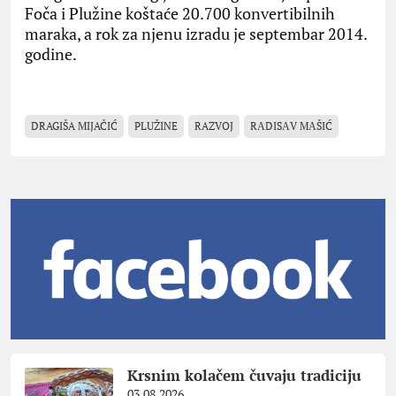
Foča i Plužine koštaće 20.700 konvertibilnih
maraka, a rok za njenu izradu je septembar 2014.
godine.
DRAGIŠA MIJAČIĆ
PLUŽINE
RAZVOJ
RАDISАV MАŠIĆ
Krsnim kolačem čuvaju tradiciju
03.08.2026.