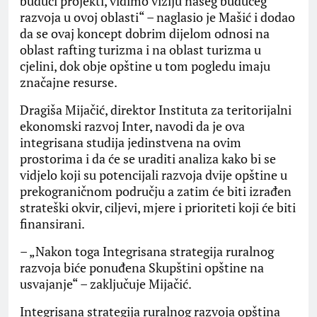
budući projekti, vidimo viziju našeg budućeg
razvoja u ovoj oblasti“ – naglasio je Mašić i dodao
da se ovaj koncept dobrim dijelom odnosi na
oblast rafting turizma i na oblast turizma u
cjelini, dok obje opštine u tom pogledu imaju
značajne resurse.
Dragiša Mijačić, direktor Instituta za teritorijalni
ekonomski razvoj Inter, navodi da je ova
integrisana studija jedinstvena na ovim
prostorima i da će se uraditi analiza kako bi se
vidjelo koji su potencijali razvoja dvije opštine u
prekograničnom području a zatim će biti izrađen
strateški okvir, ciljevi, mjere i prioriteti koji će biti
finansirani.
– „Nakon toga Integrisana strategija ruralnog
razvoja biće ponuđena Skupštini opštine na
usvajanje“ – zaključuje Mijačić.
Integrisana strategija ruralnog razvoja opština