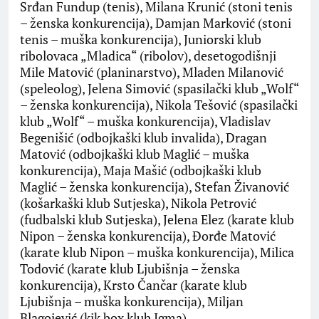
Srđan Fundup (tenis), Milana Krunić (stoni tenis
– ženska konkurencija), Damjan Marković (stoni
tenis – muška konkurencija), Juniorski klub
ribolovaca „Mladica“ (ribolov), desetogodišnji
Mile Matović (planinarstvo), Mladen Milanović
(speleolog), Jelena Simović (spasilački klub „Wolf“
– ženska konkurencija), Nikola Tešović (spasilački
klub „Wolf“ – muška konkurencija), Vladislav
Begenišić (odbojkaški klub invalida), Dragan
Matović (odbojkaški klub Maglić – muška
konkurencija), Maja Mašić (odbojkaški klub
Maglić – ženska konkurencija), Stefan Živanović
(košarkaški klub Sutjeska), Nikola Petrović
(fudbalski klub Sutjeska), Jelena Elez (karate klub
Nipon – ženska konkurencija), Đorđe Matović
(karate klub Nipon – muška konkurencija), Milica
Todović (karate klub Ljubišnja – ženska
konkurencija), Krsto Čančar (karate klub
Ljubišnja – muška konkurencija), Miljan
Blagojević (kik box klub Igma).