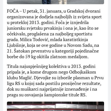
FOČA – U petak, 31. januara, u Gradskoj dvorani
organizovana je dodjela najboljih iz svijeta sport
u protekloj 2013. godini. Foča je iznjedrila
juniorsku svjetsku prvakinju i ona je, kao što se
očekivalo, proglašena za najboljeg sportistu
grada. Milica Todović, mlada karatistkinja
Ljubišnje, koja se ove godine u Novom Sadu, na
21. Šatokan prvenstvu u kategoriji pojedinačne
borbe do 59 kg okitila zlatnom medaljom.
Titula najuspješnijeg kolektiva u 2013. godini
pripala je, a kome drugom nego Odbojkaškom
klubu Maglić. Djevojke su izborile plasman u Prvu
ligu RS u kojoj sada postižu prosiječne rezultate,
dok su muškarci najprijatnije iznenađenje i na
pragu su osvajanja šampionske titule RS.