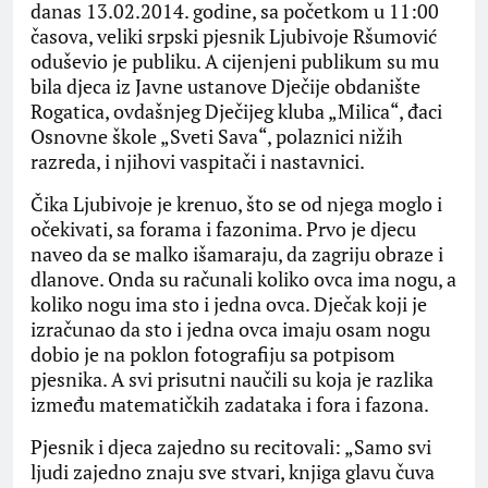
danas 13.02.2014. godine, sa početkom u 11:00
časova, veliki srpski pjesnik Ljubivoje Ršumović
oduševio je publiku. A cijenjeni publikum su mu
bila djeca iz Javne ustanove Dječije obdanište
Rogatica, ovdašnjeg Dječijeg kluba „Milica“, đaci
Osnovne škole „Sveti Sava“, polaznici nižih
razreda, i njihovi vaspitači i nastavnici.
Čika Ljubivoje je krenuo, što se od njega moglo i
očekivati, sa forama i fazonima. Prvo je djecu
naveo da se malko išamaraju, da zagriju obraze i
dlanove. Onda su računali koliko ovca ima nogu, a
koliko nogu ima sto i jedna ovca. Dječak koji je
izračunao da sto i jedna ovca imaju osam nogu
dobio je na poklon fotografiju sa potpisom
pjesnika. A svi prisutni naučili su koja je razlika
između matematičkih zadataka i fora i fazona.
Pjesnik i djeca zajedno su recitovali: „Samo svi
ljudi zajedno znaju sve stvari, knjiga glavu čuva