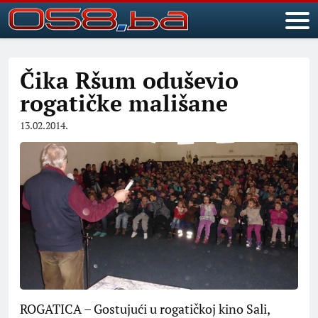
Čika Ršum oduševio
rogatičke mališane
13.02.2014.
ROGATICA – Gostujući u rogatičkoj kino Sali,