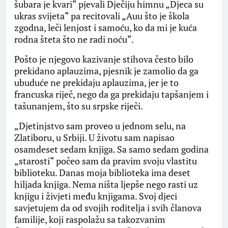
šubara je kvari“ pjevali Dječiju himnu „Djeca su
ukras svijeta“ pa recitovali „Auu što je škola
zgodna, leči lenjost i samoću, ko da mi je kuća
rodna šteta što ne radi noću“.
Pošto je njegovo kazivanje stihova često bilo
prekidano aplauzima, pjesnik je zamolio da ga
ubuduće ne prekidaju aplauzima, jer je to
francuska riječ, nego da ga prekidaju tapšanjem i
tašunanjem, što su srpske riječi.
„Djetinjstvo sam proveo u jednom selu, na
Zlatiboru, u Srbiji. U životu sam napisao
osamdeset sedam knjiga. Sa samo sedam godina
„starosti“ počeo sam da pravim svoju vlastitu
biblioteku. Danas moja biblioteka ima deset
hiljada knjiga. Nema ništa ljepše nego rasti uz
knjigu i živjeti među knjigama. Svoj djeci
savjetujem da od svojih roditelja i svih članova
familije, koji raspolažu sa takozvanim