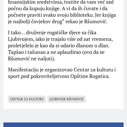
finansijskim sredstvima, tražite da vam već sad
počnu da kupuju knjige. A vi da ih čuvate i da
počnete praviti svako svoju biblioteku. Jer knjiga
je najbolji čovjekov drug“ rekao je Ršumović.
I tako… druženje rogatičke djece sa čika
Ljubivojem, iako je trajalo više od sat vremena,
proletjelelo je kao da si udario dlanom o dlan.
Tapšao i tašunao a ne aplaudirao (ovo da se
Ršumović ne naljuti).
Manifestaciju je organizovao Centar za kulturu i
sport pod pokroviteljstvom Opštine Rogatica.
CENTAR ZA KULTURU
LJUBIVOJE RŠUMOVIĆ