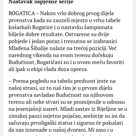
Nastavak uspješne serije
ROGATICA – Nakon vrlo dobrog prvog dijela
prvenstva kada su zauzeli mjesto u vrhu tabele
košarkaši Rogatice i u nastavku šampionata
bilježe dobre rezultate. Ostvarene su dvije
pobjede i jedan poraz i trenutno se izabranici
Mladena Šibalije nalaze na trećoj poziciji. Već
narednog vikenda na svom terenu dočekuju
Budućnost, Rogatičani su i u ovom meču favoriti
ali ipak u ekipi vlada doza opreza.
– Prema pogledu na tabelu prednost jeste na
našoj strani, uz to naš tim je u prvom dijelu
prvenstva savladao Budućnost na njihovom
terenu ali neke stvari su se promijenile u odnosu
na jesenjašnji susret. Mladi sastav iz Bijeljine se u
zimskoj pauzi osjetno pojačao, ambicije su im da
sačuvaju prvoligaški status i sigurno će pokušati
da nas iznenade u našoj dvorani. Mi smo i u