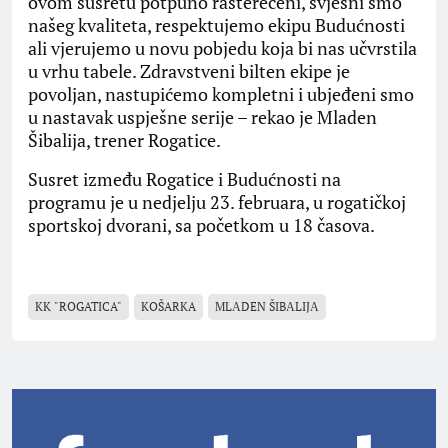
ovom susretu potpuno rasterećeni, svjesni smo
našeg kvaliteta, respektujemo ekipu Budućnosti
ali vjerujemo u novu pobjedu koja bi nas učvrstila
u vrhu tabele. Zdravstveni bilten ekipe je
povoljan, nastupićemo kompletni i ubjeđeni smo
u nastavak uspješne serije – rekao je Mladen
Šibalija, trener Rogatice.
Susret između Rogatice i Budućnosti na
programu je u nedjelju 23. februara, u rogatičkoj
sportskoj dvorani, sa početkom u 18 časova.
KK "ROGATICA"
KOŠARKA
MLАDEN ŠIBАLIJА