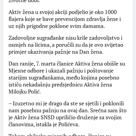
životne dobi.
Aktiv žena u svojoj akciji podjelio je oko 1000
flajera koje se bave prevencijom zdravlja žene i
uz njih prigodne poklone svim damama.
Zadovoljne sugrađanke nisu krile zadovoljstvo i
osmjeh na licima, a poručili su da je ovo svijetao
primjer ukazivanja pažnje na Dan žena.
Dan ranije, 7. marta članice Aktiva žena obišle su
Mjesne odbore i ukazali pažnju i poštovanje
starijim sugrađankama, među kojima posebno
ističu nekadašnju predsjednicu Aktiva žena
Milojku Polić.
– Izuzetno mi je drago da ste se sjetili i poklonili
nam posebnu pažnju na ovaj dan. Srećna sam što
je Aktiv žena SNSD upriličio druženje sa svojim
članovima, istakla je Polićeva.