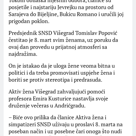
Tokom obilaska mjesnih odbora, članice su
posjetile i najstariju Jevrejku na prostoru od
Sarajeva do Bijeljine, Bukicu Romano i uručili joj
prigodan poklon.
Predsjednik SNSD Višegrad Tomislav Popović
čestitao je 8. mart svim ženama, uz poruku da
ovaj dan provedu u prijatnoj atmosferi sa
najdražima.
On je istakao da je uloga žene veoma bitna u
politici i da treba promovisati uspjehe žena i
boriti se protiv stereotipa i predrasuda.
Aktiv žena Višegrad zahvaljujući pomoći
profesora Emira Kusturice nastavlja svoje
druženje večeras u Andrićgradu.
– Biće ovo prilika da članice Aktiva žena i
simpatizeri SNSD uživaju u proslavi 8. marta na
poseban način i uz posebne čari onoga što nudi