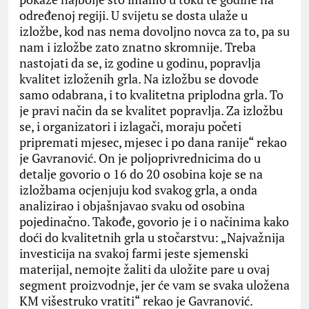
određenoj regiji. U svijetu se dosta ulaže u
izložbe, kod nas nema dovoljno novca za to, pa su
nam i izložbe zato znatno skromnije. Treba
nastojati da se, iz godine u godinu, popravlja
kvalitet izloženih grla. Na izložbu se dovode
samo odabrana, i to kvalitetna priplodna grla. To
je pravi način da se kvalitet popravlja. Za izložbu
se, i organizatori i izlagači, moraju početi
pripremati mjesec, mjesec i po dana ranije“ rekao
je Gavranović. On je poljoprivrednicima do u
detalje govorio o 16 do 20 osobina koje se na
izložbama ocjenjuju kod svakog grla, a onda
analizirao i objašnjavao svaku od osobina
pojedinačno. Takođe, govorio je i o načinima kako
doći do kvalitetnih grla u stočarstvu: „Najvažnija
investicija na svakoj farmi jeste sjemenski
materijal, nemojte žaliti da uložite pare u ovaj
segment proizvodnje, jer će vam se svaka uložena
KM višestruko vratiti“ rekao je Gavranović.