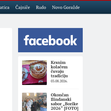
atica
Čajniče
Rudo
Novo Goražde
Krsnim
kolačem
čuvaju
tradiciju
03.08.2026.
Okončan
Ilindanski
sabor „Borike
2026“ [FOTO]