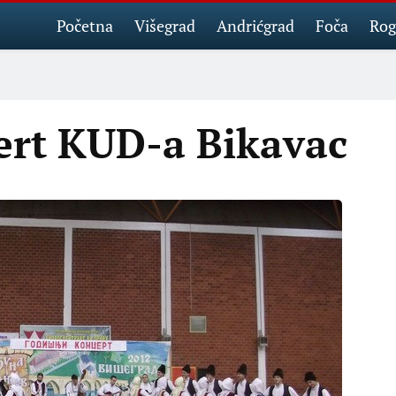
Početna
Višegrad
Andrićgrad
Foča
Rog
ert KUD-a Bikavac