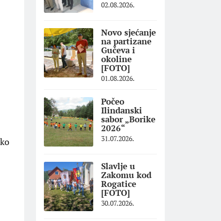
02.08.2026.
Novo sjećanje
na partizane
Gučeva i
okoline
[FOTO]
01.08.2026.
Počeo
Ilindanski
sabor „Borike
2026“
31.07.2026.
oko
Slavlje u
Zakomu kod
Rogatice
[FOTO]
30.07.2026.