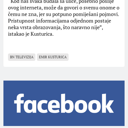
“Kod nas svaka budala sa ulice, posebno poslije
ovog interneta, može da govori o svemu onome o
čemu ne zna, jer su potpuno pomiješani pojmovi.
Pristupnost informacijama odjednom postaje
neka vrsta obrazovanja, što naravno nije”,
istakao je Kusturica.
BN TELEVIZIJA
EMIR KUSTURICA