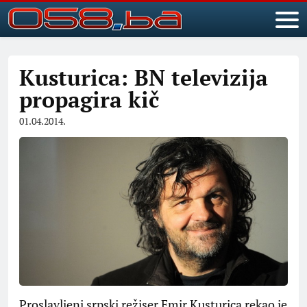
Kusturica: BN televizija
propagira kič
01.04.2014.
Proslavljeni srpski režiser Emir Kusturica rekao je