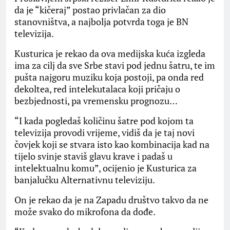
da je “kičeraj” postao privlačan za dio
stanovništva, a najbolja potvrda toga je BN
televizija.
Kusturica je rekao da ova medijska kuća izgleda
ima za cilj da sve Srbe stavi pod jednu šatru, te im
pušta najgoru muziku koja postoji, pa onda red
dekoltea, red intelekutalaca koji pričaju o
bezbjednosti, pa vremensku prognozu…
“I kada pogledaš količinu šatre pod kojom ta
televizija provodi vrijeme, vidiš da je taj novi
čovjek koji se stvara isto kao kombinacija kad na
tijelo svinje staviš glavu krave i padaš u
intelektualnu komu”, ocijenio je Kusturica za
banjalučku Alternativnu televiziju.
On je rekao da je na Zapadu društvo takvo da ne
može svako do mikrofona da dođe.