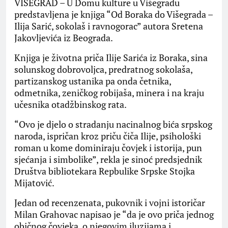
VIŠEGRAD – U Domu kulture u Višegradu
predstavljena je knjiga “Od Boraka do Višegrada –
Ilija Sarić, sokolaš i ravnogorac” autora Sretena
Jakovljevića iz Beograda.
Knjiga je životna priča Ilije Sarića iz Boraka, sina
solunskog dobrovoljca, predratnog sokolaša,
partizanskog ustanika pa onda četnika,
odmetnika, zeničkog robijaša, minera i na kraju
učesnika otadžbinskog rata.
“Ovo je djelo o stradanju nacinalnog bića srpskog
naroda, ispričan kroz priču čiča Ilije, psihološki
roman u kome dominiraju čovjek i istorija, pun
sjećanja i simbolike”, rekla je sinoć predsjednik
Društva bibliotekara Repbulike Srpske Stojka
Mijatović.
Jedan od recenzenata, pukovnik i vojni istoričar
Milan Grahovac napisao je “da je ovo priča jednog
običnog čovjeka, o njegovim iluzijama i