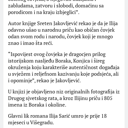
zabludama, zatvoru i slobodi, domaćinu sa
porodicom i na kraju izbjeglici”.
Autor knjige Sreten Jakovljević rekao je da je Ilija
odavno ušao u narodnu priču kao običan čovjek
odan svom rodu i narodu, čovjek koji je mnogo
znao i imao šta reći.
“Ispovijest ovog čovjeka je dragocjen prilog
istorijskom nasljeđu Boraka, Konjica i šireg
okruženja koju karakteriše autentičnost događaja
u svježem i reljefnom kazivanju koje podsjeća, ali
i opominje”, rekao je Jakovljević.
U knjizi je objavljeno niz originalnih fotografija iz
Drugog sjvetskog rata, a kroz Ilijinu priču i 805
imena iz Boraka i okoline.
Glavni lik romana Ilija Sarić umro je prije 18
mjeseci u Višegradu.