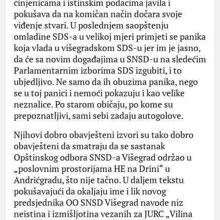
činjenicama i istinskim podacima javila i
pokušava da na komičan način dočara svoje
viđenje stvari. U poslednjem saopštenju
omladine SDS-a u velikoj mjeri primjeti se panika
koja vlada u višegradskom SDS-u jer im je jasno,
da će sa novim događajima u SNSD-u na sledećim
Parlamentarnim izborima SDS izgubiti, i to
ubjedljivo. Ne samo da ih obuzima panika, nego
se u toj panici i nemoći pokazuju i kao velike
neznalice. Po starom običaju, po kome su
prepoznatljivi, sami sebi zadaju autogolove.
Njihovi dobro obavješteni izvori su tako dobro
obavješteni da smatraju da se sastanak
Opštinskog odbora SNSD-a Višegrad održao u
„poslovnim prostorijama HE na Drini“ u
Andrićgradu, što nije tačno. U daljem tekstu
pokušavajući da okaljaju ime i lik novog
predsjednika OO SNSD Višegrad navode niz
neistina i izmišljotina vezanih za JURC „Vilina