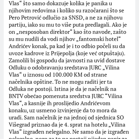
Vlas“ što samo dokazuje kolika je panika u
njihovim redovima i koliko su razočarani što se
Pero Petrović odlučio za SNSD, a ne za njihovu
partiju, iako su mu to više puta predlagali. Ako je
on „nesposoban direktor“ kao što navode, zašto
su mu nudili da vodi njihov „fantomski hotel“
Andrićev konak, pa kad je i to odbio počeli su da
uvoze kadrove iz Prijepolja (koje već otpuštaju).
Zamolili bi gospodu da javnosti na uvid dostave
Odluku o odobravanju sredstava JURC „Vilina
Vlas“ u iznosu od 100.000 KM od strane
načelnika opštine. To ne mogu raditi jer ta
Odluka ne postoji. Istina je da je načelnik na
BNTV obećao pomenuta sredstva JURC “Vilina
Vlas“, a kasnije ih proslijedio Andrićevom
konaku, uz usmeno izvinjenje da to mora da
uradi. Sam načelnik je na jednoj od sjednica SO
Višegrad priznao da je 4. sprat na hotelu „Vilina
Vlas“ izgrađen nelegalno. Ne samo da je izgrađen
nelegalno, nego za to ne postoji nijedan papir za