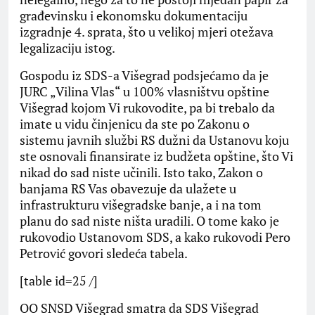
građevinsku i ekonomsku dokumentaciju
izgradnje 4. sprata, što u velikoj mjeri otežava
legalizaciju istog.
Gospodu iz SDS-a Višegrad podsjećamo da je
JURC „Vilina Vlas“ u 100% vlasništvu opštine
Višegrad kojom Vi rukovodite, pa bi trebalo da
imate u vidu činjenicu da ste po Zakonu o
sistemu javnih službi RS dužni da Ustanovu koju
ste osnovali finansirate iz budžeta opštine, što Vi
nikad do sad niste učinili. Isto tako, Zakon o
banjama RS Vas obavezuje da ulažete u
infrastrukturu višegradske banje, a i na tom
planu do sad niste ništa uradili. O tome kako je
rukovodio Ustanovom SDS, a kako rukovodi Pero
Petrović govori sledeća tabela.
[table id=25 /]
OO SNSD Višegrad smatra da SDS Višegrad