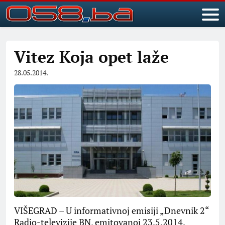
Vitez Koja opet laže
28.05.2014.
VIŠEGRAD – U informativnoj emisiji „Dnevnik 2“
Radio-televizije BN, emitovanoj 23.5.2014.