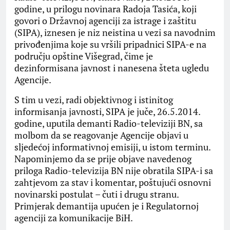
godine, u prilogu novinara Radoja Tasića, koji
govori o Državnoj agenciji za istrage i zaštitu
(SIPA), iznesen je niz neistina u vezi sa navodnim
privođenjima koje su vršili pripadnici SIPA-e na
području opštine Višegrad, čime je
dezinformisana javnost i nanesena šteta ugledu
Agencije.
S tim u vezi, radi objektivnog i istinitog
informisanja javnosti, SIPA je juče, 26.5.2014.
godine, uputila demanti Radio-televiziji BN, sa
molbom da se reagovanje Agencije objavi u
sljedećoj informativnoj emisiji, u istom terminu.
Napominjemo da se prije objave navedenog
priloga Radio-televizija BN nije obratila SIPA-i sa
zahtjevom za stav i komentar, poštujući osnovni
novinarski postulat – čuti i drugu stranu.
Primjerak demantija upućen je i Regulatornoj
agenciji za komunikacije BiH.