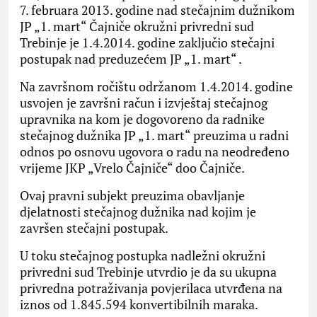
7. februara 2013. godine nad stečajnim dužnikom
JP „1. mart“ Čajniče okružni privredni sud
Trebinje je 1.4.2014. godine zaključio stečajni
postupak nad preduzećem JP „1. mart“ .
Na završnom ročištu održanom 1.4.2014. godine
usvojen je završni račun i izvještaj stečajnog
upravnika na kom je dogovoreno da radnike
stečajnog dužnika JP „1. mart“ preuzima u radni
odnos po osnovu ugovora o radu na neodređeno
vrijeme JKP „Vrelo Čajniče“ doo Čajniče.
Ovaj pravni subjekt preuzima obavljanje
djelatnosti stečajnog dužnika nad kojim je
završen stečajni postupak.
U toku stečajnog postupka nadležni okružni
privredni sud Trebinje utvrdio je da su ukupna
privredna potraživanja povjerilaca utvrđena na
iznos od 1.845.594 konvertibilnih maraka.