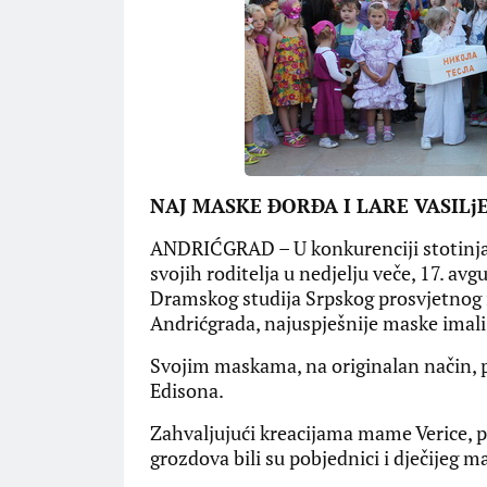
NAJ MASKE ĐORĐA I LARE VASILj
ANDRIĆGRAD – U konkurenciji stotinjak 
svojih roditelja u nedjelju veče, 17. 
Dramskog studija Srpskog prosvjetnog 
Andrićgrada, najuspješnije maske imali s
Svojim maskama, na originalan način, p
Edisona.
Zahvaljujući kreacijama mame Verice, p
grozdova bili su pobjednici i dječijeg 