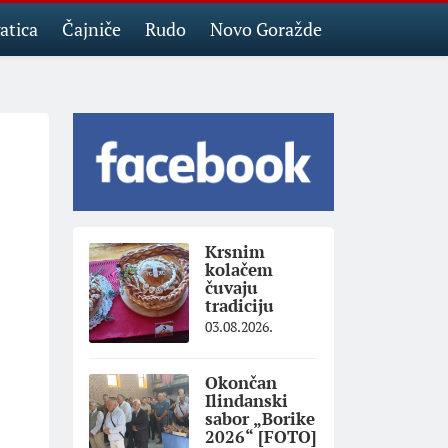
atica
Čajniče
Rudo
Novo Goražde
Krsnim
kolačem
čuvaju
tradiciju
03.08.2026.
Okončan
Ilindanski
sabor „Borike
2026“ [FOTO]