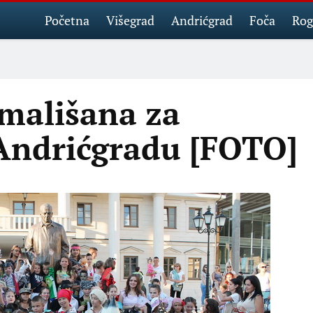
Početna
Višegrad
Andrićgrad
Foča
Rog
 mališana za
Andrićgradu [FOTO]