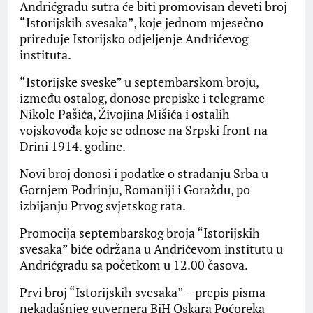
Andrićgradu sutra će biti promovisan deveti broj
“Istorijskih svesaka”, koje jednom mjesečno
priređuje Istorijsko odjeljenje Andrićevog
instituta.
“Istorijske sveske” u septembarskom broju,
između ostalog, donose prepiske i telegrame
Nikole Pašića, Živojina Mišića i ostalih
vojskovođa koje se odnose na Srpski front na
Drini 1914. godine.
Novi broj donosi i podatke o stradanju Srba u
Gornjem Podrinju, Romaniji i Goraždu, po
izbijanju Prvog svjetskog rata.
Promocija septembarskog broja “Istorijskih
svesaka” biće održana u Andrićevom institutu u
Andrićgradu sa početkom u 12.00 časova.
Prvi broj “Istorijskih svesaka” – prepis pisma
nekadašnjeg guvernera BiH Oskara Poćoreka