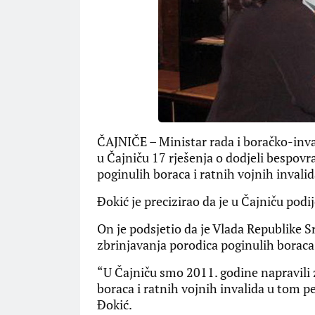
ČAJNIČE – Ministar rada i boračko-inva
u Čajniču 17 rješenja o dodjeli bespov
poginulih boraca i ratnih vojnih invali
Đokić je precizirao da je u Čajniču pod
On je podsjetio da je Vlada Republike 
zbrinjavanja porodica poginulih boraca 
“U Čajniču smo 2011. godine napravili
boraca i ratnih vojnih invalida u tom p
Đokić.