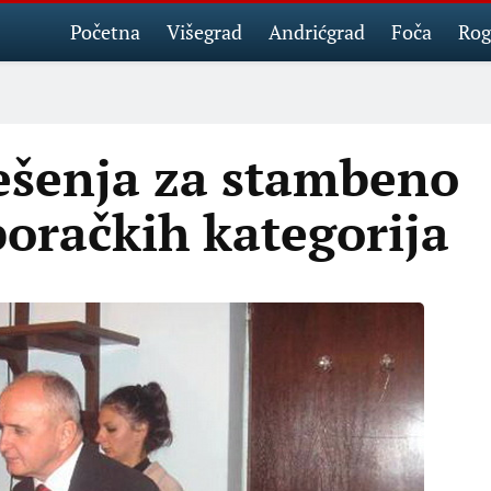
Početna
Višegrad
Andrićgrad
Foča
Rog
ešenja za stambeno
boračkih kategorija