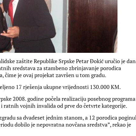
lidske zaštite Republike Srpske Petar Đokić uručio je da
ratnih sredstava za stambeno zbrinjavanje porodica
da, čime je ovaj projekat završen u tom gradu.
ijeljeno 17 rješenja ukupne vrijednosti 130.000 KM.
Srpske 2008. godine počela realizaciju posebnog programa
i ratnih vojnih invalida od prve do četvrte kategorije.
 zgradu sa dvadeset jednim stanom, a 12 porodica poginu
eriodu dobilo je nepovratna novčana sredstva”, rekao je