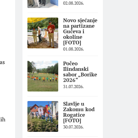
02.08.2026.
Novo sjećanje
na partizane
Gučeva i
okoline
[FOTO]
01.08.2026.
nas
Počeo
Ilindanski
sabor „Borike
2026“
31.07.2026.
Slavlje u
Zakomu kod
Rogatice
lih
[FOTO]
30.07.2026.