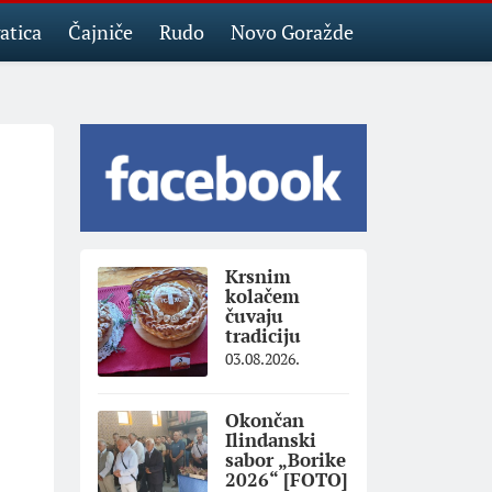
atica
Čajniče
Rudo
Novo Goražde
Krsnim
kolačem
čuvaju
tradiciju
03.08.2026.
Okončan
Ilindanski
sabor „Borike
2026“ [FOTO]