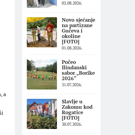
02.08.2026.
Novo sjećanje
na partizane
Gučeva i
okoline
[FOTO]
01.08.2026.
Počeo
Ilindanski
sabor „Borike
2026“
31.07.2026.
, a
Slavlje u
Zakomu kod
Rogatice
ši
[FOTO]
30.07.2026.
z