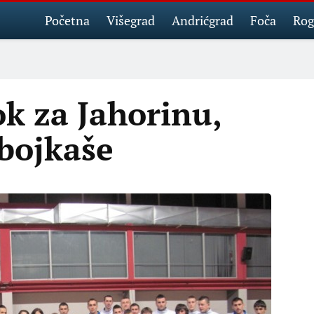
Početna
Višegrad
Andrićgrad
Foča
Rog
ok za Jahorinu,
dbojkaše