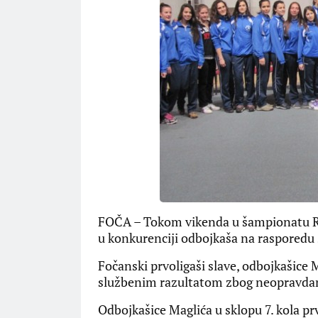
FOČA – Tokom vikenda u šampionatu Rep
u konkurenciji odbojkaša na rasporedu s
Fočanski prvoligaši slave, odbojkašice 
službenim razultatom zbog neopravdano
Odbojkašice Maglića u sklopu 7. kola pr