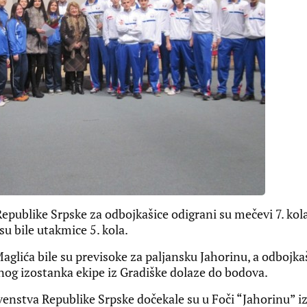
ublike Srpske za odbojkašice odigrani su mečevi 7. kola
u bile utakmice 5. kola.
Maglića bile su previsoke za paljansku Jahorinu, a odbojka
g izostanka ekipe iz Gradiške dolaze do bodova.
venstva Republike Srpske dočekale su u Foči “Jahorinu” i