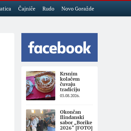
atica
Čajniče
Rudo
Novo Goražde
Krsnim
kolačem
čuvaju
tradiciju
03.08.2026.
Okončan
Ilindanski
sabor „Borike
2026“ [FOTO]