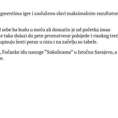
segmentima igre i zasluženo slavi maksimalnim razultato
 od sebe ba budu u meču ali domaćin je od početka imao
te tako dolazi do pete prvenstvene pobijede i visokog tre
upisuju šesti poraz u nizu i na začelju su tabele.
ra, Fočanke idu nanoge “Sokolicama” u Istočno Sarajevo, a
e.