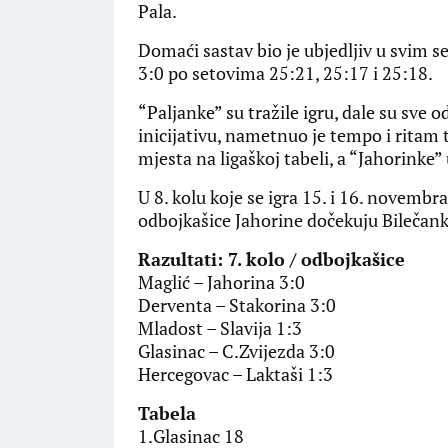
Pala.
Domaći sastav bio je ubjedljiv u svim 
3:0 po setovima 25:21, 25:17 i 25:18.
“Paljanke” su tražile igru, dale su sve
inicijativu, nametnuo je tempo i ritam 
mjesta na ligaškoj tabeli, a “Jahorinke” 
U 8. kolu koje se igra 15. i 16. novemb
odbojkašice Jahorine dočekuju Bilečank
Razultati: 7. kolo / odbojkašice
Maglić – Jahorina 3:0
Derventa – Stakorina 3:0
Mladost – Slavija 1:3
Glasinac – C.Zvijezda 3:0
Hercegovac – Laktaši 1:3
Tabela
1.Glasinac 18