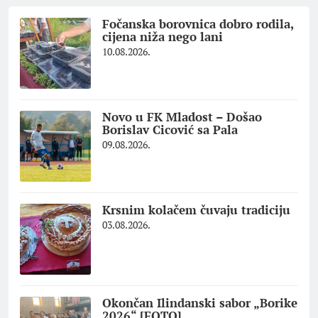
Fočanska borovnica dobro rodila,
cijena niža nego lani
10.08.2026.
Novo u FK Mladost – Došao
Borislav Cicović sa Pala
09.08.2026.
Krsnim kolačem čuvaju tradiciju
03.08.2026.
Okončan Ilindanski sabor „Borike
2026“ [FOTO]