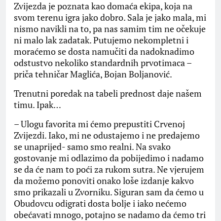
Zvijezda je poznata kao domaća ekipa, koja na
svom terenu igra jako dobro. Sala je jako mala, mi
nismo navikli na to, pa nas samim tim ne očekuje
ni malo lak zadatak. Putujemo nekompletni i
moraćemo se dosta namučiti da nadoknadimo
odstustvo nekoliko standardnih prvotimaca –
priča tehničar Maglića, Bojan Boljanović.
Trenutni poredak na tabeli prednost daje našem
timu. Ipak…
– Ulogu favorita mi ćemo prepustiti Crvenoj
Zvijezdi. Iako, mi ne odustajemo i ne predajemo
se unaprijed- samo smo realni. Na svako
gostovanje mi odlazimo da pobijedimo i nadamo
se da će nam to poći za rukom sutra. Ne vjerujem
da možemo ponoviti onako loše izdanje kakvo
smo prikazali u Zvorniku. Siguran sam da ćemo u
Obudovcu odigrati dosta bolje i iako nećemo
obećavati mnogo, potajno se nadamo da ćemo tri