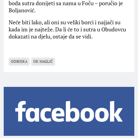
boda sutra donijeti sa nama u Foču – poručio je
Boljanović.
Neće biti lako, ali oni su veliki borci i najjači su
kada im je najteže. Da li će to i sutra u Obudovcu
dokazati na djelu, ostaje da se vidi.
ODBOJKA
OK MAGLIĆ