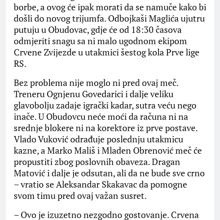
borbe, a ovog će ipak morati da se namuče kako bi
došli do novog trijumfa. Odbojkaši Maglića ujutru
putuju u Obudovac, gdje će od 18:30 časova
odmjeriti snagu sa ni malo ugodnom ekipom
Crvene Zvijezde u utakmici šestog kola Prve lige
RS.
Bez problema nije moglo ni pred ovaj meč.
Treneru Ognjenu Govedarici i dalje veliku
glavobolju zadaje igrački kadar, sutra veću nego
inače. U Obudovcu neće moći da računa ni na
srednje blokere ni na korektore iz prve postave.
Vlado Vuković odrađuje poslednju utakmicu
kazne, a Marko Mališ i Mladen Obrenović meč će
propustiti zbog poslovnih obaveza. Dragan
Matović i dalje je odsutan, ali da ne bude sve crno
– vratio se Aleksandar Skakavac da pomogne
svom timu pred ovaj važan susret.
– Ovo je izuzetno nezgodno gostovanje. Crvena