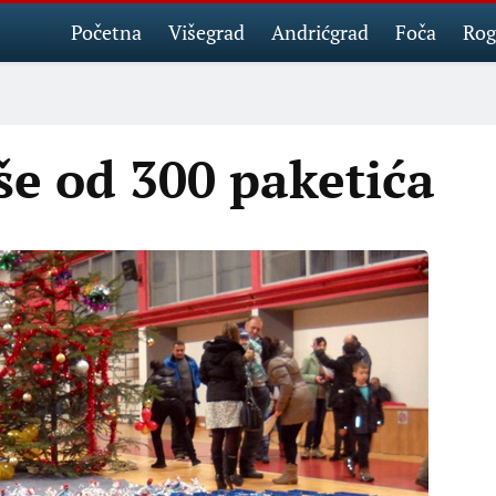
Početna
Višegrad
Andrićgrad
Foča
Rog
še od 300 paketića