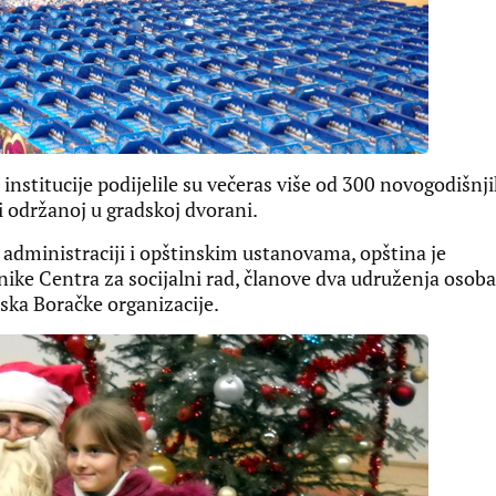
institucije podijelile su večeras više od 300 novogodišnj
i održanoj u gradskoj dvorani.
 administraciji i opštinskim ustanovama, opština je
snike Centra za socijalni rad, članove dva udruženja osoba
ska Boračke organizacije.