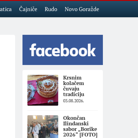
atica
Čajniče
Rudo
Novo Goražde
Krsnim
kolačem
čuvaju
tradiciju
03.08.2026.
Okončan
Ilindanski
sabor „Borike
2026“ [FOTO]