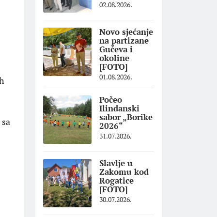
02.08.2026.
Novo sjećanje
na partizane
Gučeva i
okoline
[FOTO]
01.08.2026.
ih
Počeo
Ilindanski
sabor „Borike
 sa
2026“
31.07.2026.
Slavlje u
Zakomu kod
Rogatice
[FOTO]
30.07.2026.