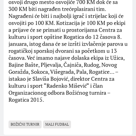
osvoji drugo mesto osvojiće 700 KM dok će sa
300 KM biti nagrađen trećeplasirani tim.
Nagrađeni će biti i najbolji igrač i strijelac koji će
osvojiti po 100 KM. Kotizacija je 100 KM po ekipi
a prijave će se primati u prostorijama Centra za
kulturu i sport opštine Rogatica do 12 časova 8.
januara, istog dana će se izršti izvlačenje parova u
rogatičkoj sporskoj dvorani sa početkom u 13
časova. Već imamo najave dolaska ekipa iz Užica,
Bajine Bašte, Pljevalja, Čajniča, Rudog, Novog
Goražda, Sokoca, Višegrada, Pala, Rogatice… –
istakao je Slaviša Bojović, direktor Centra za
kulturu i sport “Radenko Mišević“ i član
Organizacionog odbora Božićnog turnira –
Rogatica 2015.
BOŽIĆNI TURNIR
MALI FUDBAL