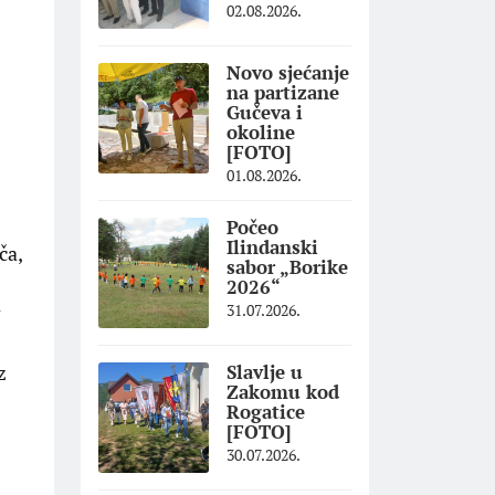
02.08.2026.
Novo sjećanje
na partizane
Gučeva i
okoline
[FOTO]
01.08.2026.
Počeo
Ilindanski
ča,
sabor „Borike
2026“
a
31.07.2026.
z
Slavlje u
Zakomu kod
Rogatice
[FOTO]
30.07.2026.