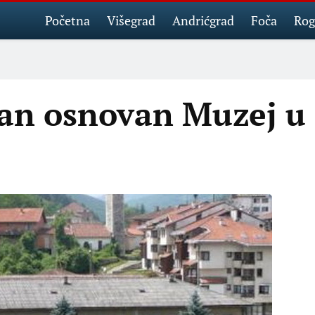
Početna
Višegrad
Andrićgrad
Foča
Rog
dan osnovan Muzej u