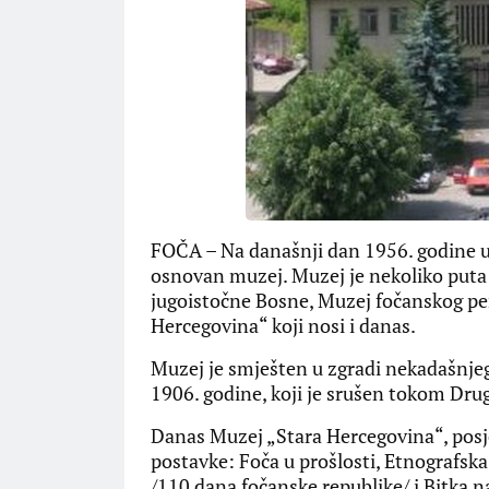
FOČA – Na današnji dan 1956. godine u
osnovan muzej. Muzej je nekoliko puta 
jugoistočne Bosne, Muzej fočanskog pe
Hercegovina“ koji nosi i danas.
Muzej je smješten u zgradi nekadašnjeg
1906. godine, koji je srušen tokom Drug
Danas Muzej „Stara Hercegovina“, posje
postavke: Foča u prošlosti, Etnografsk
/110 dana fočanske republike/ i Bitka na