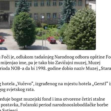
 Foči je, odlukom tadašnjeg Narodnog odbora opštine Fo
mijenjao ime, pa je tako bio Zavičajni muzej, Muzej
rioda NOB-a da bi 1998. godine dobio naziv Muzej „Star
 hotela „Vučevo“, izgrađenog na mjestu hotela „Gerstl“ i
og svjetskog rata.
duje bogat muzejski fond i ima otvorene četiri stalne
a postavka, Fočanski period narodnooslobodilačke borbe
 Sutjesci.