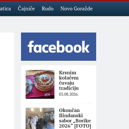
atica
Čajniče
Rudo
Novo Goražde
Krsnim
kolačem
čuvaju
tradiciju
03.08.2026.
Okončan
Ilindanski
sabor „Borike
2026“ [FOTO]