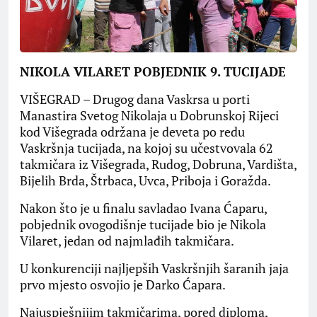
NIKOLA VILARET POBJEDNIK 9. TUCIJADE
VIŠEGRAD – Drugog dana Vaskrsa u porti
Manastira Svetog Nikolaja u Dobrunskoj Rijeci
kod Višegrada održana je deveta po redu
Vaskršnja tucijada, na kojoj su učestvovala 62
takmičara iz Višegrada, Rudog, Dobruna, Vardišta,
Bijelih Brda, Štrbaca, Uvca, Priboja i Goražda.
Nakon što je u finalu savladao Ivana Ćaparu,
pobjednik ovogodišnje tucijade bio je Nikola
Vilaret, jedan od najmlađih takmičara.
U konkurenciji najljepših Vaskršnjih šaranih jaja
prvo mjesto osvojio je Darko Ćapara.
Najuspješnijim takmičarima, pored diploma,