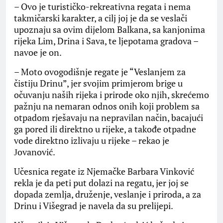
– Ovo je turističko-rekreativna regata i nema
takmičarski karakter, a cilj joj je da se veslači
upoznaju sa ovim dijelom Balkana, sa kanjonima
rijeka Lim, Drina i Sava, te ljepotama gradova –
navoe je on.
– Moto ovogodišnje regate je “Veslanjem za
čistiju Drinu”, jer svojim primjerom brige u
očuvanju naših rijeka i prirode oko njih, skrećemo
pažnju na nemaran odnos onih koji problem sa
otpadom rješavaju na nepravilan način, bacajući
ga pored ili direktno u rijeke, a takođe otpadne
vode direktno izlivaju u rijeke – rekao je
Јovanović.
Učesnica regate iz Njemačke Barbara Vinković
rekla je da peti put dolazi na regatu, jer joj se
dopada zemlja, druženje, veslanje i priroda, a za
Drinu i Višegrad je navela da su prelijepi.