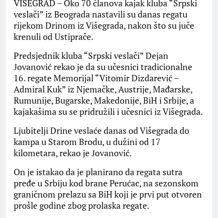
VIŠEGRAD – Oko 70 članova kajak kluba “Srpski
veslači” iz Beograda nastavili su danas regatu
rijekom Drinom iz Višegrada, nakon što su juče
krenuli od Ustiprače.
Predsjednik kluba “Srpski veslači” Dejan
Јovanović rekao je da su učesnici tradicionalne
16. regate Memorijal “Vitomir Dizdarević –
Admiral Kuk” iz Njemačke, Austrije, Mađarske,
Rumunije, Bugarske, Makedonije, BiH i Srbije, a
kajakašima su se pridružili i učesnici iz Višegrada.
Ljubitelji Drine veslaće danas od Višegrada do
kampa u Starom Brodu, u dužini od 17
kilometara, rekao je Јovanović.
On je istakao da je planirano da regata sutra
pređe u Srbiju kod brane Perućac, na sezonskom
graničnom prelazu sa BiH koji je prvi put otvoren
prošle godine zbog prolaska regate.