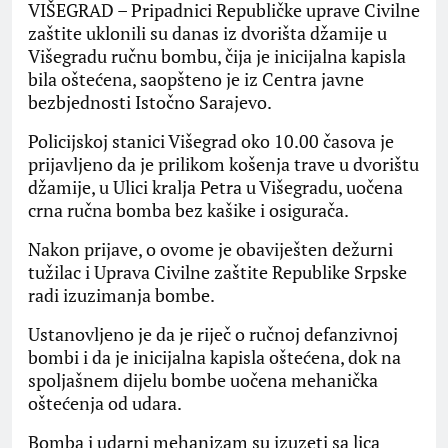
VIŠEGRAD – Pripadnici Republičke uprave Civilne
zaštite uklonili su danas iz dvorišta džamije u
Višegradu ručnu bombu, čija je inicijalna kapisla
bila oštećena, saopšteno je iz Centra javne
bezbjednosti Istočno Sarajevo.
Policijskoj stanici Višegrad oko 10.00 časova je
prijavljeno da je prilikom košenja trave u dvorištu
džamije, u Ulici kralja Petra u Višegradu, uočena
crna ručna bomba bez kašike i osigurača.
Nakon prijave, o ovome je obaviješten dežurni
tužilac i Uprava Civilne zaštite Republike Srpske
radi izuzimanja bombe.
Ustanovljeno je da je riječ o ručnoj defanzivnoj
bombi i da je inicijalna kapisla oštećena, dok na
spoljašnem dijelu bombe uočena mehanička
oštećenja od udara.
Bomba i udarni mehanizam su izuzeti sa lica