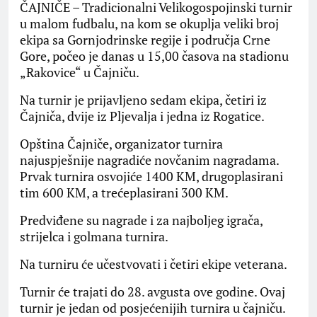
ČAJNIČE – Tradicionalni Velikogospojinski turnir
u malom fudbalu, na kom se okuplja veliki broj
ekipa sa Gornjodrinske regije i područja Crne
Gore, počeo je danas u 15,00 časova na stadionu
„Rakovice“ u Čajniču.
Na turnir je prijavljeno sedam ekipa, četiri iz
Čajniča, dvije iz Pljevalja i jedna iz Rogatice.
Opština Čajniče, organizator turnira
najuspješnije nagradiće novčanim nagradama.
Prvak turnira osvojiće 1400 KM, drugoplasirani
tim 600 KM, a trećeplasirani 300 KM.
Predviđene su nagrade i za najboljeg igrača,
strijelca i golmana turnira.
Na turniru će učestvovati i četiri ekipe veterana.
Turnir će trajati do 28. avgusta ove godine. Ovaj
turnir je jedan od posjećenijih turnira u čajniču.