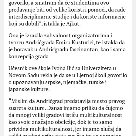
govorilo, a smatram da će studentima ovo
predavanje biti od velike koristi i pomoći, da rade
interdisciplinarne studije i da koriste informacije
koji su dobili”, istakla je Ajkut.
Ona je izrazila zahvalnost organizatorima i
tvorcu Andrićgrada Emiru Kusturici, te istakla da
je boravak u Andrićgradu fascinantan, kao i sama
koncepcija grada.
Učesnik ove škole Ivona Ilić sa Univerziteta u
Novom Sadu rekla je da se u Ljetnoj školi govorilo
o upoznavanju srpske, njemačke, turske i
japanske kulture.
“Mislim da Andrićgrad predstavlja mesto pravog
susreta kulture. Danas imamo priliku da čujemo
da mnogi veliki gradovi ističu multikulturalnost
kao svoje značajno obeležje, dok je to samo
prividna multikulturalnost, jer imamo slučaj da
veliki gradovi prihvataju sve što im se nametne