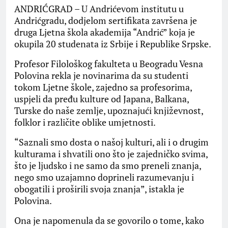
ANDRIĆGRAD – U Andrićevom institutu u
Andrićgradu, dodjelom sertifikata završena je
druga Ljetna škola akademija “Andrić” koja je
okupila 20 studenata iz Srbije i Republike Srpske.
Profesor Filološkog fakulteta u Beogradu Vesna
Polovina rekla je novinarima da su studenti
tokom Ljetne škole, zajedno sa profesorima,
uspjeli da pređu kulture od Japana, Balkana,
Turske do naše zemlje, upoznajući književnost,
folklor i različite oblike umjetnosti.
“Saznali smo dosta o našoj kulturi, ali i o drugim
kulturama i shvatili ono što je zajedničko svima,
što je ljudsko i ne samo da smo preneli znanja,
nego smo uzajamno doprineli razumevanju i
obogatili i proširili svoja znanja”, istakla je
Polovina.
Ona je napomenula da se govorilo o tome, kako