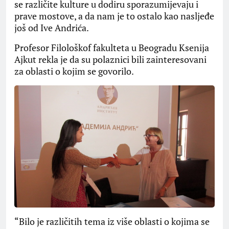
se različite kulture u dodiru sporazumijevaju i
prave mostove, a da nam je to ostalo kao nasljeđe
još od Ive Andrića.
Profesor Filološkof fakulteta u Beogradu Ksenija
Ajkut rekla je da su polaznici bili zainteresovani
za oblasti o kojim se govorilo.
“Bilo je različitih tema iz više oblasti o kojima se