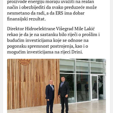
proizvode energiju moraju uvažiti na realan
način i obezbijediti da svako preduzeće može
nesmetano da radi, a da ERS ima dobar
finansijski rezultat.
Direktor Hidroelektrane Višegrad Mile Lakić
rekao je da je na sastanku bilo riječi o prošlim i
budućim investicijama koje se odnose na
pogonsku spremnost postrojenja, kao i o
mogućim investicijama na rijeci Drini.