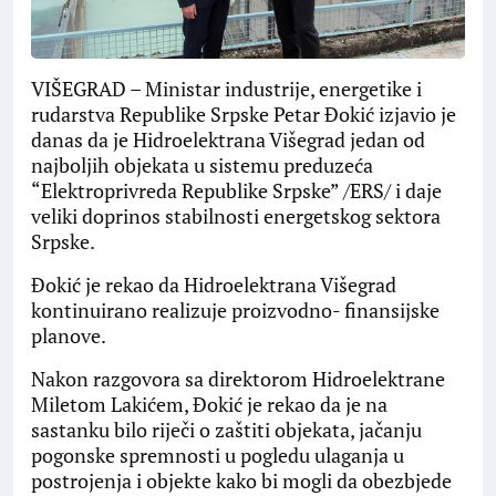
VIŠEGRAD – Ministar industrije, energetike i
rudarstva Republike Srpske Petar Đokić izjavio je
danas da je Hidroelektrana Višegrad jedan od
najboljih objekata u sistemu preduzeća
“Elektroprivreda Republike Srpske” /ERS/ i daje
veliki doprinos stabilnosti energetskog sektora
Srpske.
Đokić je rekao da Hidroelektrana Višegrad
kontinuirano realizuje proizvodno- finansijske
planove.
Nakon razgovora sa direktorom Hidroelektrane
Miletom Lakićem, Đokić je rekao da je na
sastanku bilo riječi o zaštiti objekata, jačanju
pogonske spremnosti u pogledu ulaganja u
postrojenja i objekte kako bi mogli da obezbjede