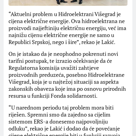
“Aktuelni problem u Hidroelektrani Višegrad je
cijena električne energije. Ova hidroelektrana ne
proizvodi najjeftiniju električnu energiju, već ima
najnižu cijenu električne energije ne samo u
Republici Srpskoj, nego i šire”, rekao je Lakić.
On je istakao da je neophodno pokrenuti novi
tarifni postupak, te izrazio očekivanje da će
Regulatorna komisija uvažiti zahtjeve
proizvodnih preduzeća, posebno Hidroelektrane
Višegrad, koja je u najtežoj situaciji sa aspekta
zakonskih obaveza koje ima po osnovu prirodnih
resursa u funkciji Fonda solidarnosti.
“U narednom periodu taj problem mora biti
riješen. Spremni smo da zajedno sa cijelim
sistemom ERS-a donesemo najpovoljniju
odluku”, rekao je Lakić i dodao da će povećanje
cijene električne energije biti u funkciji razvoja