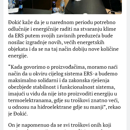
Đokić kaže da je u narednom periodu potrebno
odlučnije i energičnije raditi na stvaranju klime
da ERS putem svojih zavisnih preduzeća bude
nosilac izgradnje novih, većih energetskih
objekata i da se na taj način dobiju nove količine
energije.
“Kada govorimo o proizvođačima, moramo naći
način da u okviru cijelog sistema ERS-a budemo
maksimalno solidarni i da zakonska rješenja
obezbjede stabilnost i funkcionalnost sistema,
imajući u vidu da nije isto proizvoditi energiju u
termoelektranama, gdje su troškovi znatno veći,
u odnosu na hidroelektrane gdje su manji”, rekao
je Đokić.
On je napomenuo da se svi troškovi onih koji