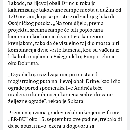
Takođe, na lijevoj obali Drine u toku je
kaldrmisanje takozvane rampe mosta u dužini od
150 metara, koja se prostire od zadnjeg luka do
Osojničkog potoka. „Na tom dijelu, prema
projektu, sredina rampe će biti popločana
kamenom kockom a okvir staze kamenom
krenjakom, tako da će vizuelno taj dio mosta biti
kombinacija dvije vrste kamena, koji su vađeni iz
lokalnih majdana u Višegradskoj Banji i selima
oko Dobruna.
„Ograda koja razdvaja rampu mosta od
magistralnog puta na lijevoj obali Drine, kao i dio
ograde pored spomenika Ive Andrića biće
urađena u kombinaciji kamena sedre i kovane
željezne ograde“, rekao je Sukara.
Prema najavama građevinskih inženjera iz firme
„ER-BU“ oko 15. septembra ove godine, trebalo di
da se spusti nivo jezera u dogovoru sa