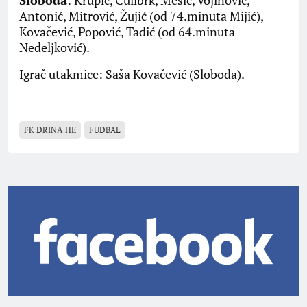
Sloboda
: Krupić, Ćulibrk, Mešić, Vojinović,
Antonić, Mitrović, Žujić (od 74.minuta Mijić),
Kovačević, Popović, Tadić (od 64.minuta
Nedeljković).
Igrač utakmice: Saša Kovačević (Sloboda).
FK DRINА HЕ
FUDBAL