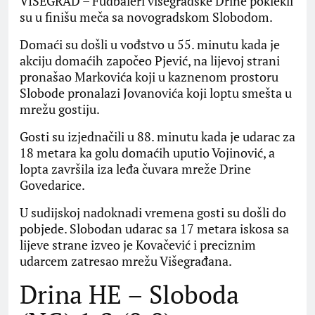
VIŠEGRAD – Fudbaleri višegradske Drine poklekli
su u finišu meča sa novogradskom Slobodom.
Domaći su došli u vođstvo u 55. minutu kada je
akciju domaćih započeo Pjević, na lijevoj strani
pronašao Markovića koji u kaznenom prostoru
Slobode pronalazi Jovanovića koji loptu smešta u
mrežu gostiju.
Gosti su izjednačili u 88. minutu kada je udarac za
18 metara ka golu domaćih uputio Vojinović, a
lopta završila iza leđa čuvara mreže Drine
Govedarice.
U sudijskoj nadoknadi vremena gosti su došli do
pobjede. Slobodan udarac sa 17 metara iskosa sa
lijeve strane izveo je Kovačević i preciznim
udarcem zatresao mrežu Višegrađana.
Drina HE – Sloboda