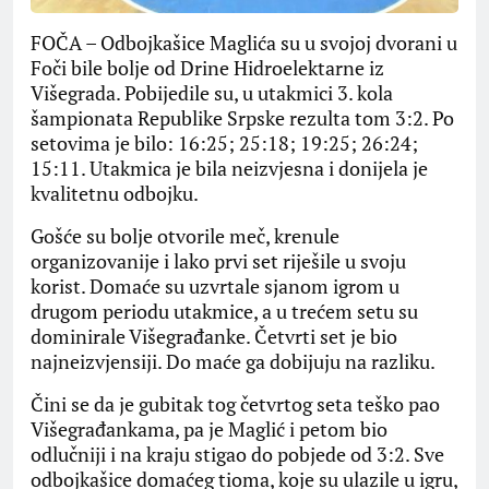
FOČA – Odbojkašice Maglića su u svojoj dvorani u
Foči bile bolje od Drine Hidroelektarne iz
Višegrada. Pobijedile su, u utakmici 3. kola
šampionata Republike Srpske rezulta tom 3:2. Po
setovima je bilo: 16:25; 25:18; 19:25; 26:24;
15:11. Utakmica je bila neizvjesna i donijela je
kvalitetnu odbojku.
Gošće su bolje otvorile meč, krenule
organizovanije i lako prvi set riješile u svoju
korist. Domaće su uzvrtale sjanom igrom u
drugom periodu utakmice, a u trećem setu su
dominirale Višegrađanke. Četvrti set je bio
najneizvjensiji. Do maće ga dobijuju na razliku.
Čini se da je gubitak tog četvrtog seta teško pao
Višegrađankama, pa je Maglić i petom bio
odlučniji i na kraju stigao do pobjede od 3:2. Sve
odbojkašice domaćeg tioma, koje su ulazile u igru,