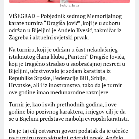
Foto arhiva
VIŠEGRAD – Pobjednik sedmog Memorijalnog
karate turnira “Dragiša Jović”, koji je u subotu
održan u Bijeljini je Anđelo Kvesić, takmičar iz
Zagreba i aktuelni svjetski prvak.
Na turniru, koji je održan u čast nekadašnjeg
istaknutog člana kluba „Panteri” Dragiše Jovića,
koji je tragično stradao u saobraćajnoj nesreći u
Bijeljini, učestvovalo je sedam karatista iz
Republike Srpske, Federacije BiH, Srbije,
Hrvatske, ali i iz inostranstva, tako da je turnir
ove godine imao međunarodne razmjere.
Turnir je, kao i svih prethodnih godina, i ove
godine bio pozivnog karaktera, i njegov cilj je da
se u Bijeljini predstave najbolji evropski karatisti.
Da je taj cilj ostvaren govori podatak da je učešće
na turniru uzeo aktuelni svjetski prvak, Anđelo