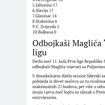
5.Jahorina 17
6.Slavija 17
7.Glasinac 14
8.Stakorina 6
9.C. Zvijezda 5
10.Balkana 0
Odbojkaši Maglića “
ligu
Derbi meč 11. kola Prve lige Republike 
odbojkaši Maglića vojevati sa Paljanim
U dosadašnjem dijelu sezone liderski sa
pobijeda iz devet mečeva uz to rivalima 
maksimalnih 27.bodova, pet više u odno
imaju i prvu meč loptu za ulazak u Premni
neizvijesnim.