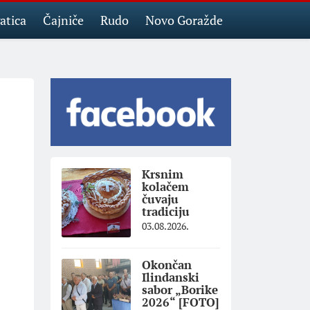
atica
Čajniče
Rudo
Novo Goražde
Krsnim
kolačem
čuvaju
tradiciju
03.08.2026.
Okončan
Ilindanski
sabor „Borike
2026“ [FOTO]