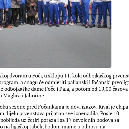
oj dvorani u Foči, u sklopu 11. kola odbojkaškog prvens
rogram, a snagu će odmjeriti paljanski i fočanski prvoliga
ade odbojkaške dame Foče i Pala, a potom od 19,00 časova
i Maglića i Jahorine.
ku sezone pred Fočankama je novi izazov. Rival je ekipa
m dijelu prvenstava prijatno sve iznenadila. Posle 10.
pobijeda uz četiri poraza i sa 17 osvojenih bodova sa
to na ligaškoj tabeli, bodom manje u odnosu na