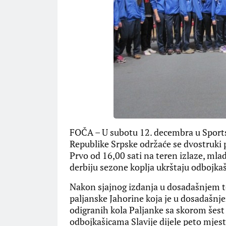
FOČA – U subotu 12. decembra u Sportsk
Republike Srpske održaće se dvostruki p
Prvo od 16,00 sati na teren izlaze, ml
derbiju sezone koplja ukrštaju odbojkaš
Nakon sjajnog izdanja u dosadašnjem to
paljanske Jahorine koja je u dosadašnje
odigranih kola Paljanke sa skorom šest 
odbojkašicama Slavije dijele peto mjes