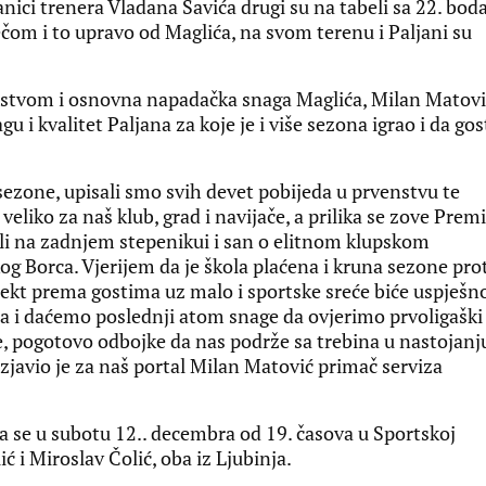
ici trenera Vladana Savića drugi su na tabeli sa 22. boda
om i to upravo od Maglića, na svom terenu i Paljani su
kustvom i osnovna napadačka snaga Maglića, Milan Matovi
 i kvalitet Paljana za koje je i više sezona igrao i da gos
sezone, upisali smo svih devet pobijeda u prvenstvu te
liko za naš klub, grad i navijače, a prilika se zove Premi
li na zadnjem stepenikui i san o elitnom klupskom
og Borca. Vjerijem da je škola plaćena i kruna sezone pro
ekt prema gostima uz malo i sportske sreće biće uspješn
a i daćemo poslednji atom snage da ovjerimo prvoligaški
če, pogotovo odbojke da nas podrže sa trebina u nastojanj
izjavio je za naš portal Milan Matović primač serviza
a se u subotu 12.. decembra od 19. časova u Sportskoj
ić i Miroslav Čolić, oba iz Ljubinja.