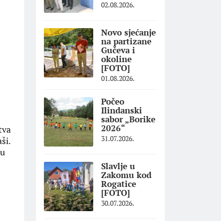
02.08.2026.
Novo sjećanje
na partizane
Gučeva i
okoline
[FOTO]
01.08.2026.
Počeo
Ilindanski
sabor „Borike
2026“
tva
31.07.2026.
ši.
 u
Slavlje u
Zakomu kod
Rogatice
[FOTO]
30.07.2026.