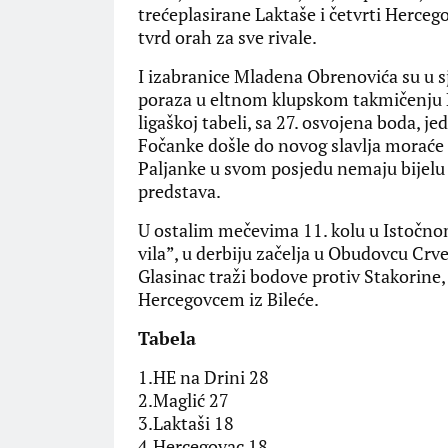
trećeplasirane Laktaše i četvrti Herceg
tvrd orah za sve rivale.
I izabranice Mladena Obrenovića su u sj
poraza u eltnom klupskom takmičenju R
ligaškoj tabeli, sa 27. osvojena boda, j
Fočanke došle do novog slavlja moraće u
Paljanke u svom posjedu nemaju bijelu z
predstava.
U ostalim mečevima 11. kolu u Istočnom
vila”, u derbiju začelja u Obudovcu Cr
Glasinac traži bodove protiv Stakorine,
Hercegovcem iz Bileće.
Tabela
1.HE na Drini 28
2.Maglić 27
3.Laktaši 18
4.Hercegovac 18