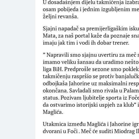
U dosadašnjem dijelu takmičenja izabran
osam pobijeda i jednim izgubljenim meč
željni revanša.
Sjajni napadač sa premijerligaškim is
Mata, za naš portal kaže da poznaje snagu
imaju jak tim i vodi ih dobar trener.
” Napravili smo sjajnu uvertiru za meč 
imamo veliku šansau da uradimo nešto ve
liga BiH. Predprošle sezone smo poklek
takmičenju raspršio se protiv banjalučk
odbojkaša Jahorine uz maksimalni resp
okončana. Savladali smo rivala u Palam
status. Pozivam ljubitelje sporta iz Fo
da ostvarimo istorijski uspjeh za klub” 
Maglića.
Utakmica između Maglića i Jahorine igr
dvorani u Foči . Meč će suditi Miodrag Il