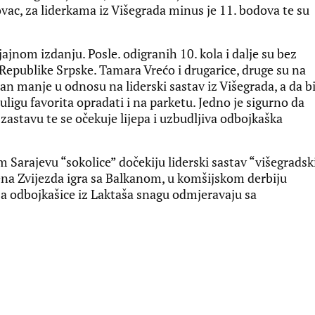
ovac, za liderkama iz Višegrada minus je 11. bodova te su
ajnom izdanju. Posle. odigranih 10. kola i dalje su bez
epublike Srpske. Tamara Vrećo i drugarice, druge su na
edan manje u odnosu na liderski sastav iz Višegrada, a da b
ligu favorita opradati i na parketu. Jedno je sigurno da
astavu te se očekuje lijepa i uzbudljiva odbojkaška
 Sarajevu “sokolice” dočekiju liderski sastav “višegradsk
vena Zvijezda igra sa Balkanom, u komšijskom derbiju
 a odbojkašice iz Laktaša snagu odmjeravaju sa