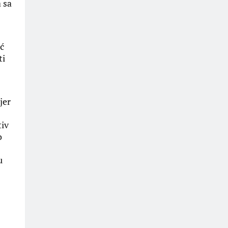
 sa
ć
ti
jer
tiv
o
u