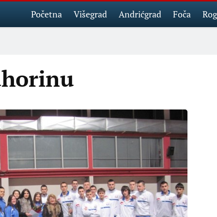
Početna
Višegrad
Andrićgrad
Foča
Rog
ahorinu