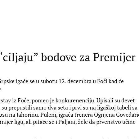
ciljaju” bodove za Premijer
Srpske igaće se u subotu 12. decembra u Foči kad će
a
stav iz Foče, pomeo je konkurenenciju. Upisali su devet
su prepustili samo dva seta i prvi su na ligaškoj tabeli sa
su na Jahorinu. Puleni, igrača trenera Ognjena Govedari
jer ligu, ali pitaće se i Paljani, žele da prvenstvo učine