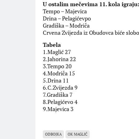
U ostalim mečevima 11. kola igraju
Tempo – Majevica
Drina – Pelagićevpo
Gradiška – Modriča
Crvena Zvijezda iz Obudovca biće slob
Tabela
1.Maglić 27
2.Jahorina 22
3.Tempo 20
4.Modriča 15
5.Drina 11
6.C.Zvijezda 9
7.Gradiška 7
8.Pelagićevo 4
9.Majevica 3
ODBOJKA
OK MAGLIĆ