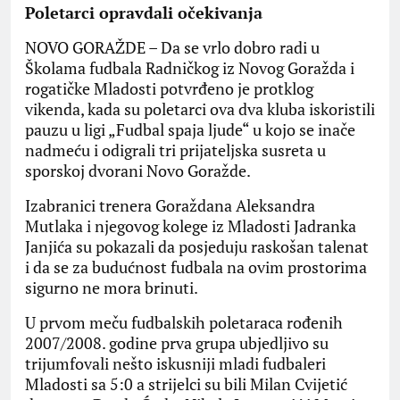
Poletarci opravdali očekivanja
NOVO GORAŽDE – Da se vrlo dobro radi u
Školama fudbala Radničkog iz Novog Goražda i
rogatičke Mladosti potvrđeno je protklog
vikenda, kada su poletarci ova dva kluba iskoristili
pauzu u ligi „Fudbal spaja ljude“ u kojo se inače
nadmeću i odigrali tri prijateljska susreta u
sporskoj dvorani Novo Goražde.
Izabranici trenera Goraždana Aleksandra
Mutlaka i njegovog kolege iz Mladosti Jadranka
Janjića su pokazali da posjeduju raskošan talenat
i da se za budućnost fudbala na ovim prostorima
sigurno ne mora brinuti.
U prvom meču fudbalskih poletaraca rođenih
2007/2008. godine prva grupa ubjedljivo su
trijumfovali nešto iskusniji mladi fudbaleri
Mladosti sa 5:0 a strijelci su bili Milan Cvijetić