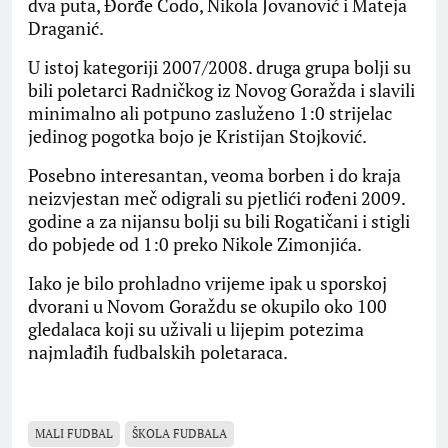
dva puta, Đorđe Ćodo, Nikola Jovanović i Mateja
Draganić.
U istoj kategoriji 2007/2008. druga grupa bolji su
bili poletarci Radničkog iz Novog Goražda i slavili
minimalno ali potpuno zasluženo 1:0 strijelac
jedinog pogotka bojo je Kristijan Stojković.
Posebno interesantan, veoma borben i do kraja
neizvjestan meč odigrali su pjetlići rođeni 2009.
godine a za nijansu bolji su bili Rogatičani i stigli
do pobjede od 1:0 preko Nikole Zimonjića.
Iako je bilo prohladno vrijeme ipak u sporskoj
dvorani u Novom Goraždu se okupilo oko 100
gledalaca koji su uživali u lijepim potezima
najmlađih fudbalskih poletaraca.
MALI FUDBAL
ŠKOLA FUDBALA