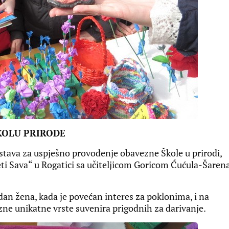
KOLU PRIRODE
stava za uspješno provođenje obavezne Škole u prirodi,
ti Sava“ u Rogatici sa učiteljicom Goricom Ćućula-Šaren
dan žena, kada je povećan interes za poklonima, i na
zne unikatne vrste suvenira prigodnih za darivanje.