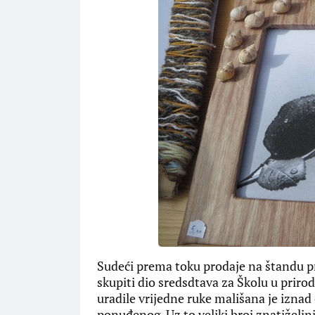
Sudeći prema toku prodaje na štandu pr
skupiti dio sredsdtava za Školu u prirod
uradile vrijedne ruke mališana je iznad
ponuđenog. Uz to veliki broj znatiželjn