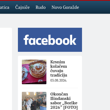
atica
Čajniče
Rudo
Novo Goražde
Krsnim
kolačem
čuvaju
tradiciju
03.08.2026.
Okončan
Ilindanski
sabor „Borike
2026“ [FOTO]