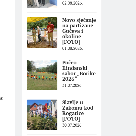
02.08.2026.
Novo sjećanje
na partizane
Gučeva i
okoline
[FOTO]
01.08.2026.
Počeo
Ilindanski
sabor „Borike
2026“
31.07.2026.
ac
Slavlje u
Zakomu kod
Rogatice
[FOTO]
30.07.2026.