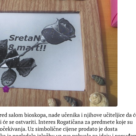
ed salom bioskopa, nade učenika i njihove učiteljice da ć
i će se ostvariti. Interes Rogatičana za predmete koje su
 očekivanja. Uz simbolične cijene prodato je dosta
ika je pogledalo izložbu uz sve pohvale za ideju i ponuđe