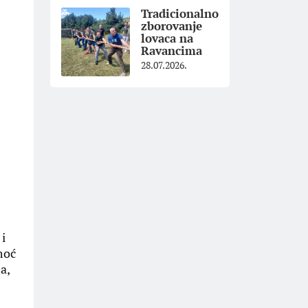
Tradicionalno
zborovanje
lovaca na
Ravancima
28.07.2026.
 i
moć
a,