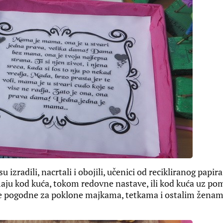
zradili, nacrtali i obojili, učenici od recikliranog papira
imaju kod kuća, tokom redovne nastave, ili kod kuća uz po
te pogodne za poklone majkama, tetkama i ostalim ženam