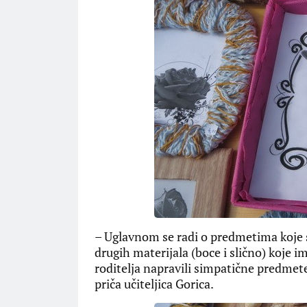
– Uglavnom se radi o predmetima koje su i
drugih materijala (boce i slično) koje 
roditelja napravili simpatične predme
priča učiteljica Gorica.