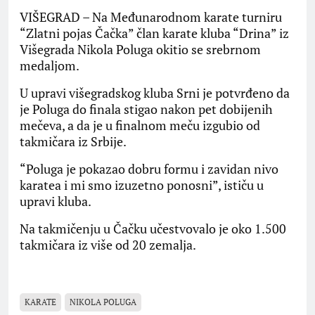
VIŠEGRAD – Na Međunarodnom karate turniru
“Zlatni pojas Čačka” član karate kluba “Drina” iz
Višegrada Nikola Poluga okitio se srebrnom
medaljom.
U upravi višegradskog kluba Srni je potvrđeno da
je Poluga do finala stigao nakon pet dobijenih
mečeva, a da je u finalnom meču izgubio od
takmičara iz Srbije.
“Poluga je pokazao dobru formu i zavidan nivo
karatea i mi smo izuzetno ponosni”, ističu u
upravi kluba.
Na takmičenju u Čačku učestvovalo je oko 1.500
takmičara iz više od 20 zemalja.
KARATE
NIKOLA POLUGA