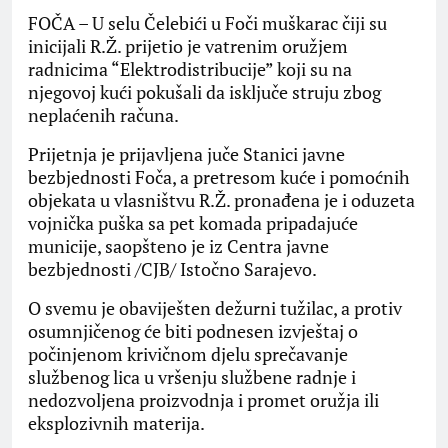
FOČA – U selu Čelebići u Foči muškarac čiji su
inicijali R.Ž. prijetio je vatrenim oružjem
radnicima “Elektrodistribucije” koji su na
njegovoj kući pokušali da isključe struju zbog
neplaćenih računa.
Prijetnja je prijavljena juče Stanici javne
bezbjednosti Foča, a pretresom kuće i pomoćnih
objekata u vlasništvu R.Ž. pronađena je i oduzeta
vojnička puška sa pet komada pripadajuće
municije, saopšteno je iz Centra javne
bezbjednosti /CJB/ Istočno Sarajevo.
O svemu je obaviješten dežurni tužilac, a protiv
osumnjičenog će biti podnesen izvještaj o
počinjenom krivičnom djelu sprečavanje
službenog lica u vršenju službene radnje i
nedozvoljena proizvodnja i promet oružja ili
eksplozivnih materija.