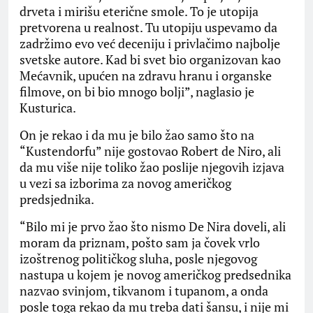
drveta i mirišu eterične smole. To je utopija
pretvorena u realnost. Tu utopiju uspevamo da
zadržimo evo već deceniju i privlačimo najbolje
svetske autore. Kad bi svet bio organizovan kao
Mećavnik, upućen na zdravu hranu i organske
filmove, on bi bio mnogo bolji”, naglasio je
Kusturica.
On je rekao i da mu je bilo žao samo što na
“Kustendorfu” nije gostovao Robert de Niro, ali
da mu više nije toliko žao poslije njegovih izjava
u vezi sa izborima za novog američkog
predsjednika.
“Bilo mi je prvo žao što nismo De Nira doveli, ali
moram da priznam, pošto sam ja čovek vrlo
izoštrenog političkog sluha, posle njegovog
nastupa u kojem je novog američkog predsednika
nazvao svinjom, tikvanom i tupanom, a onda
posle toga rekao da mu treba dati šansu, i nije mi