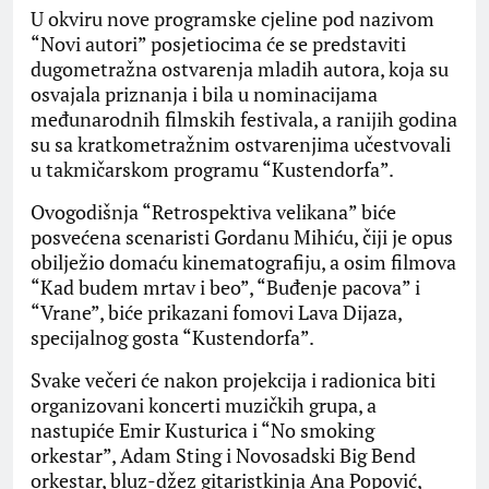
U okviru nove programske cjeline pod nazivom
“Novi autori” posjetiocima će se predstaviti
dugometražna ostvarenja mladih autora, koja su
osvajala priznanja i bila u nominacijama
međunarodnih filmskih festivala, a ranijih godina
su sa kratkometražnim ostvarenjima učestvovali
u takmičarskom programu “Kustendorfa”.
Ovogodišnja “Retrospektiva velikana” biće
posvećena scenaristi Gordanu Mihiću, čiji je opus
obilježio domaću kinematografiju, a osim filmova
“Kad budem mrtav i beo”, “Buđenje pacova” i
“Vrane”, biće prikazani fomovi Lava Dijaza,
specijalnog gosta “Kustendorfa”.
Svake večeri će nakon projekcija i radionica biti
organizovani koncerti muzičkih grupa, a
nastupiće Emir Kusturica i “No smoking
orkestar”, Adam Sting i Novosadski Big Bend
orkestar, bluz-džez gitaristkinja Ana Popović,