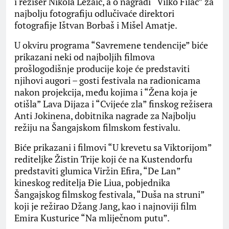
i režiser Nikola Ležaić, a o nagradi “Vilko Filač” za
najbolju fotografiju odlučivaće direktori
fotografije Ištvan Borbaš i Mišel Amatje.
U okviru programa “Savremene tendencije” biće
prikazani neki od najboljih filmova
prošlogodišnje producije koje će predstaviti
njihovi augori – gosti festivala na radionicama
nakon projekcija, među kojima i “Žena koja je
otišla” Lava Dijaza i “Cvijeće zla” finskog režisera
Anti Јokinena, dobitnika nagrade za Najbolju
režiju na Šangajskom filmskom festivalu.
Biće prikazani i filmovi “U krevetu sa Viktorijom”
rediteljke Žistin Trije koji će na Kustendorfu
predstaviti glumica Viržin Efira, “De Lan”
kineskog reditelja Đie Liua, pobjednika
Šangajskog filmskog festivala, “Duša na struni”
koji je režirao Džang Јang, kao i najnoviji film
Emira Kusturice “Na mliječnom putu”.