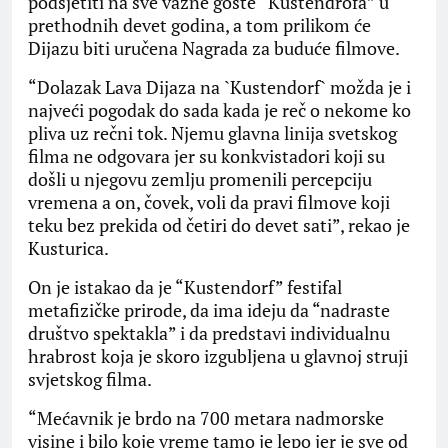
podsjetiti na sve važne goste “Kustendrofa” u
prethodnih devet godina, a tom prilikom će
Dijazu biti uručena Nagrada za buduće filmove.
“Dolazak Lava Dijaza na `Kustendorf` možda je i
najveći pogodak do sada kada je reč o nekome ko
pliva uz rečni tok. Njemu glavna linija svetskog
filma ne odgovara jer su konkvistadori koji su
došli u njegovu zemlju promenili percepciju
vremena a on, čovek, voli da pravi filmove koji
teku bez prekida od četiri do devet sati”, rekao je
Kusturica.
On je istakao da je “Kustendorf” festifal
metafizičke prirode, da ima ideju da “nadraste
društvo spektakla” i da predstavi individualnu
hrabrost koja je skoro izgubljena u glavnoj struji
svjetskog filma.
“Mećavnik je brdo na 700 metara nadmorske
visine i bilo koje vreme tamo je lepo jer je sve od