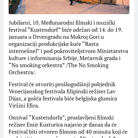
Јubilarni, 10. Međunarodni filmski i muzički
festival “Kustendorf” biće održan od 14. do 19.
januara u Drvengradu na Mokroj Gori u
organizaciji produkcijske kuće “Rasta
internešnel” i pod pokroviteljstvom Ministarstva
kulture i informisanja Srbije, Mećavnik grada i
“No smoking orkestra” /The No Smoking
Orchestra/.
Festival će otvoriti prošlogodišnji pobjednik
Venecijanskog festivala filipinski režiser Lav
Dijaz, a gošća festivala biće belgijska glumica
Viržini Efira.
Osnivač “Kustendorfa”, proslavljeni filmski
režiser Emir Kusturica najavio je danas da će
Festival biti otvoren filmom od 40 minuta koji će