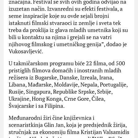
značajna. Festival se svih ovih godina odvijao na
izuzetan način. Izvanredni su efekti festivala, a
seme inspiracije koje su ovde sejali brojni
istaknuti filmski stvaraoci iz zemlje i sveta tek
treba da proklija iz glava mladih umetnika koji su
bili u kontaktu sa njima i grejali se na vatri
njihovog filmskog i umetničkog genija”, dodao je
Vukosavljević.
U takmičarskom programu biće 22 filma, od 500
pristiglih filmova domaćih i inostranih mladih
režisera iz Bugarske, Danske, Izreala, Irana,
Libana, Mađarske, Moldavije, Nepala, Portugalije,
Rusije, Singapura, Republike Srpske, Srbije,
Ukrajine, Hong Konga, Crne Gore, Čilea,
Švajcarske i sa Filipina.
Međunarodni žiri čine književnica i
scenaristkinja Glin Јan, koja je predsjednik žirija,
stručnjak za ekonomiju filma Kristijan Valsamidis