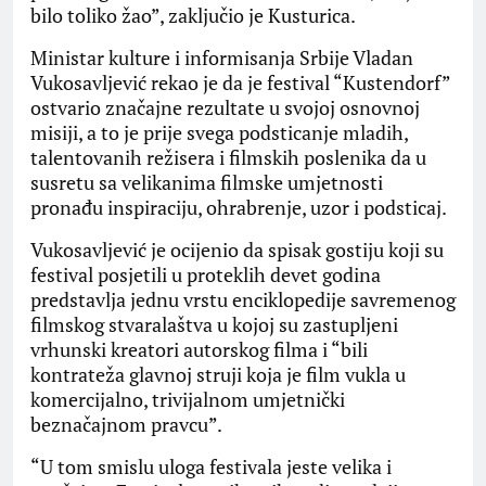
bilo toliko žao”, zaključio je Kusturica.
Ministar kulture i informisanja Srbije Vladan
Vukosavljević rekao je da je festival “Kustendorf”
ostvario značajne rezultate u svojoj osnovnoj
misiji, a to je prije svega podsticanje mladih,
talentovanih režisera i filmskih poslenika da u
susretu sa velikanima filmske umjetnosti
pronađu inspiraciju, ohrabrenje, uzor i podsticaj.
Vukosavljević je ocijenio da spisak gostiju koji su
festival posjetili u proteklih devet godina
predstavlja jednu vrstu enciklopedije savremenog
filmskog stvaralaštva u kojoj su zastupljeni
vrhunski kreatori autorskog filma i “bili
kontrateža glavnoj struji koja je film vukla u
komercijalno, trivijalnom umjetnički
beznačajnom pravcu”.
“U tom smislu uloga festivala jeste velika i