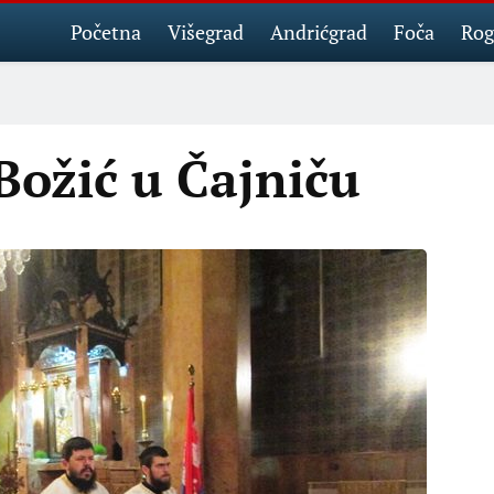
Početna
Višegrad
Andrićgrad
Foča
Rog
Božić u Čajniču