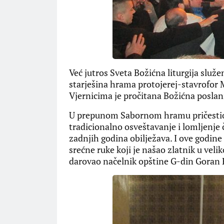
Već jutros Sveta Božićna liturgija služ
starješina hrama protojerej-stavrofor 
Vjernicima je pročitana Božićna poslani
U prepunom Sabornom hramu pričestio se
tradicionalno osveštavanje i lomljenje 
zadnjih godina obilježava. I ove godine
srećne ruke koji je našao zlatnik u velik
darovao načelnik opštine G-din Goran 