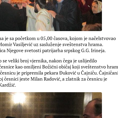
ena je sa početkom u 05,00 časova, kojom je načelstvovao
Momir Vasiljević uz sasluženje sveštenstva hrama.
ca Njegove svetosti patrijarha srpskog G.G. Irineja.
 veliki broj vjernika, nakon čega je uslijedilo
česnice kao omiljeni Božićni običaj koji sveštenstvo hra
 česnicu je pripremila pekara Đuković u Čajniču. Čajničan
oj česnici jeste Milan Radović, a zlatnik za česnicu je
Kardžić.