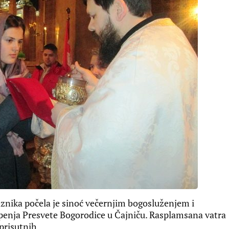
znika počela je sinoć večernjim bogosluženjem i
enja Presvete Bogorodice u Čajniču. Rasplamsana vatra
prisutnih.