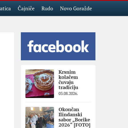
atica
Čajniče
Rudo
Novo Goražde
Krsnim
kolačem
čuvaju
tradiciju
03.08.2026.
Okončan
Ilindanski
sabor „Borike
2026“ [FOTO]