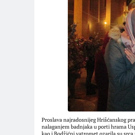
Proslava najradosnijeg Hrišćanskog pra
nalaganjem badnjaka u porti hrama Usp
kao i Bodžićni vatromet ozarila su srca 