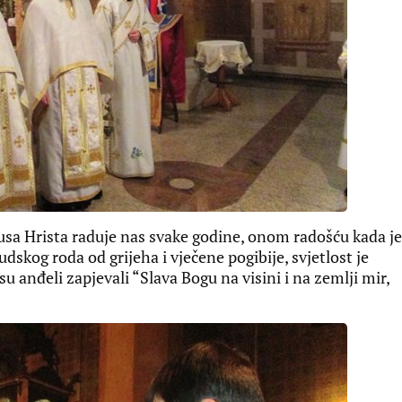
usa Hrista raduje nas svake godine, onom radošću kada je
judskog roda od grijeha i vječene pogibije, svjetlost je
u anđeli zapjevali “Slava Bogu na visini i na zemlji mir,