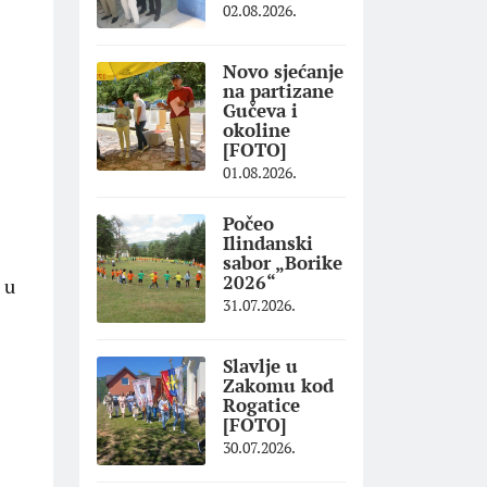
02.08.2026.
Novo sjećanje
na partizane
Gučeva i
okoline
[FOTO]
01.08.2026.
Počeo
Ilindanski
sabor „Borike
2026“
 u
31.07.2026.
Slavlje u
Zakomu kod
Rogatice
[FOTO]
30.07.2026.