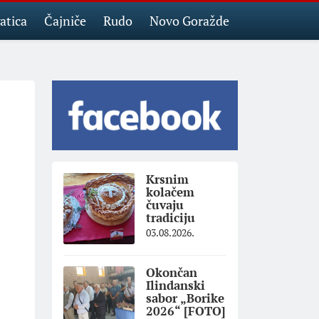
atica
Čajniče
Rudo
Novo Goražde
Krsnim
kolačem
čuvaju
tradiciju
03.08.2026.
Okončan
Ilindanski
sabor „Borike
2026“ [FOTO]