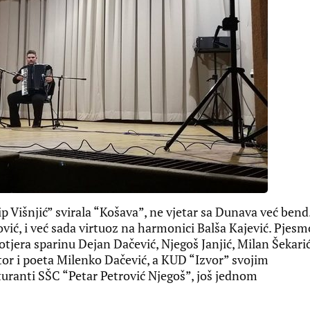
ip Višnjić” svirala “Košava”, ne vjetar sa Dunava već bend
ović, i već sada virtuoz na harmonici Balša Kajević. Pjes
i otjera sparinu Dejan Dačević, Njegoš Janjić, Milan Šekarić
tor i poeta Milenko Dačević, a KUD “Izvor” svojim
turanti SŠC “Petar Petrović Njegoš”, još jednom