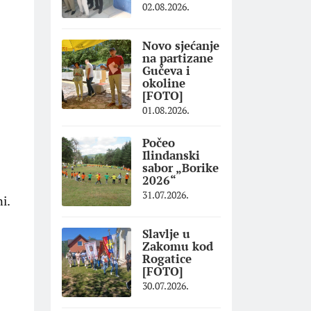
02.08.2026.
Novo sjećanje
na partizane
Gučeva i
okoline
[FOTO]
01.08.2026.
Počeo
Ilindanski
sabor „Borike
2026“
31.07.2026.
i.
Slavlje u
Zakomu kod
Rogatice
[FOTO]
30.07.2026.