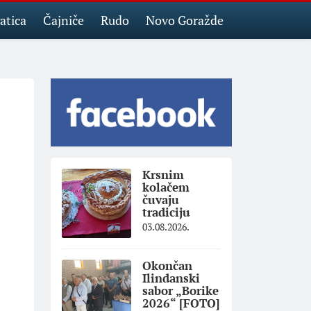
atica
Čajniče
Rudo
Novo Goražde
Krsnim
kolačem
čuvaju
tradiciju
03.08.2026.
Okončan
Ilindanski
sabor „Borike
2026“ [FOTO]