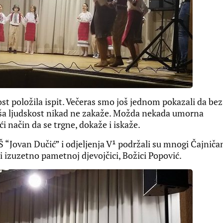
t položila ispit. Večeras smo još jednom pokazali da bez
ša ljudskost nikad ne zakaže. Možda nekada umorna
aći način da se trgne, dokaže i iskaže.
 “Jovan Dučić” i odjeljenja V¹ podržali su mnogi Čajničan
j i izuzetno pametnoj djevojčici, Božici Popović.