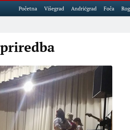
Početna
Višegrad
Andrićgrad
Foča
Rog
priredba