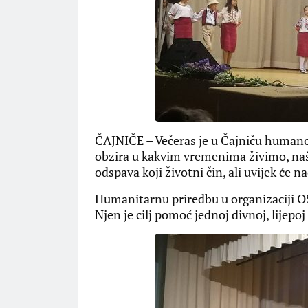
ČAJNIČE – Večeras je u Čajniču humanos
obzira u kakvim vremenima živimo, na
odspava koji životni čin, ali uvijek će n
Humanitarnu priredbu u organizaciji OŠ
Njen je cilj pomoć jednoj divnoj, lijepo