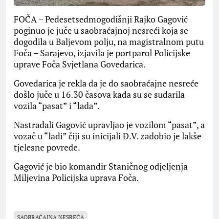
FOČA – Pedesetsedmogodišnji Rajko Gagović
poginuo je juče u saobraćajnoj nesreći koja se
dogodila u Baljevom polju, na magistralnom putu
Foča – Sarajevo, izjavila je portparol Policijske
uprave Foča Svjetlana Govedarica.
Govedarica je rekla da je do saobraćajne nesreće
došlo juče u 16.30 časova kada su se sudarila
vozila “pasat” i “lada”.
Nastradali Gagović upravljao je vozilom “pasat”, a
vozač u “ladi” čiji su inicijali Đ.V. zadobio je lakše
tjelesne povrede.
Gagović je bio komandir Staničnog odjeljenja
Miljevina Policijska uprava Foča.
SAOBRAĆAJNA NESREĆA