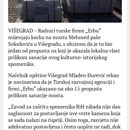
VIŠEGRAD – Radnici turske firme „Erbu“
mijenjaju kocku na mostu Mehmed paše
Sokolovića u Višegradu, s obzirom da je to bio
jedan od propusta na koji je ukazala lokalna vlast
prilikom sanacije ovog kulturno-istorijskog
spomenika.
Načelnik opštine Višegrad Mladen Đurević rekao
je novinarima da je Turskoj razvojnoj agenciji i
firmi „Erbu“ ukazano na oko 15 propusta
prilikom sanacije mosta.
„Zavod za zaštitu spomenika BiH nikada nije dao
saglasnost za postavljanje ove vrste kamena koja
se sada nalazi na ćupriji. Osim toga, rasvjeta nije
adekvatno postavljena i često uopšte ne radi, dok