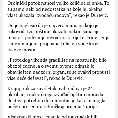
Osojnički potok nanosi velike količine šljunka. To
su samo neki od nedostatka na koje je lokalna
vlast ukazala izvođaču radova“, rekao je Đurević.
On je naglasio da je najveća mana na koju je
rukovodstvo opštine ukazalo nakon sanacije
mosta – podizanje nivoa korita rijeke Drine, jer je
time smanjena propusna količina vode kroz
lukove mosta.
„Proteklog vikenda gradilište na mostu nije bilo
obezbijeđeno, a o svemu ovome odmah je
obaviješten nadzorni organ, te se ovakvi propusti
više neće dešavati“, rekao je Đurević.
Krajnji rok za završetak ovih radova je 24.
oktobar, a nakon toga izvođač opštini mora da
dostavi potrebnu dokumentaciju kako bi mogla
početi procedura tehničkog prijema ćuprije.
Višegradski most jedan je od najznačajnijih