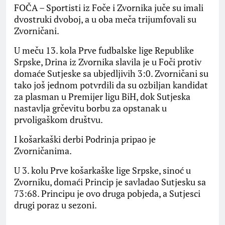
FOČA – Sportisti iz Foče i Zvornika juče su imali
dvostruki dvoboj, a u oba meča trijumfovali su
Zvorničani.
U meču 13. kola Prve fudbalske lige Republike
Srpske, Drina iz Zvornika slavila je u Foči protiv
domaće Sutjeske sa ubjedljivih 3:0. Zvorničani su
tako još jednom potvrdili da su ozbiljan kandidat
za plasman u Premijer ligu BiH, dok Sutjeska
nastavlja grčevitu borbu za opstanak u
prvoligaškom društvu.
I košarkaški derbi Podrinja pripao je
Zvorničanima.
U 3. kolu Prve košarkaške lige Srpske, sinoć u
Zvorniku, domaći Princip je savladao Sutjesku sa
73:68. Principu je ovo druga pobjeda, a Sutjesci
drugi poraz u sezoni.