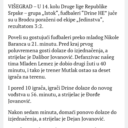
VIŠEGRAD – U 14. kolu Druge lige Republike
Srpske – grupa „Istok“, fudbaleri “Drine HE” juče
su u Brodcu poraženi od ekipe „Jedinstva“,
rezultatom 3:2.
Poveli su gostujući fudbaleri preko mladog Nikole
Baranca u 21. minutu. Pred kraj prvog
poluvremena gosti dolaze do izjednačenja, a
strijelac je Dalibor Jovanović. Defanzivac našeg
tima Mladen Lemez je dobio drugi žuti u 40
minutu, i tako je trener Mutlak ostao sa deset
igrača na terenu.
I pored 10 igrača, igrači Drine dolaze do novog
vođstva u 56. minutu, a strijelac je Đorđe
Jovanović.
Nakon sedam minuta, domaći ponovo dolaze do
izjednačenja, a strijelac je Dejan Jovanović.